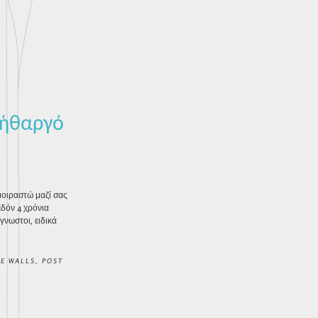
 λήθαργό
μοιραστώ μαζί σας
εδόν 4 χρόνια
νωστοι, ειδικά
E WALLS
,
POST