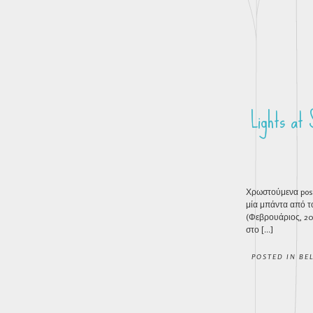
Lights 
Χρωστούμενα post
μία μπάντα από το
(Φεβρουάριος, 20
στο […]
POSTED IN
BE