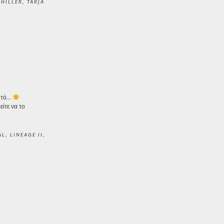
CHILLER
,
TARJA
αυτό…
ίτε να το
AL
,
LINEAGE II
,