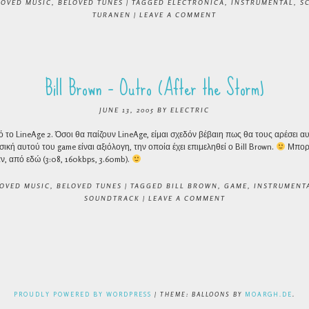
LOVED MUSIC
,
BELOVED TUNES
|
TAGGED
ELECTRONICA
,
INSTRUMENTAL
,
S
TURANEN
|
LEAVE A COMMENT
Bill Brown – Outro (After the Storm)
JUNE 13, 2005
BY
ELECTRIC
 το LineAge 2. Όσοι θα παίζουν LineAge, είμαι σχεδόν βέβαιη πως θα τους αρέσει 
σική αυτού του game είναι αξιόλογη, την οποία έχει επιμεληθεί ο Bill Brown.
Μπορε
, από εδώ (3:08, 160kbps, 3.60mb).
OVED MUSIC
,
BELOVED TUNES
|
TAGGED
BILL BROWN
,
GAME
,
INSTRUMENT
SOUNDTRACK
|
LEAVE A COMMENT
NAVIGATION
PROUDLY POWERED BY WORDPRESS
|
THEME: BALLOONS BY
MOARGH.DE
.