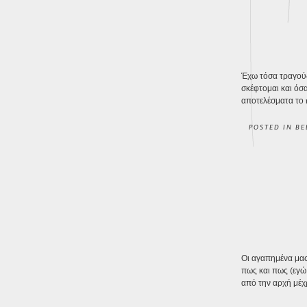
Έχω τόσα τραγούδ
σκέφτομαι και όσα
αποτελέσματα το m
POSTED IN
BE
Οι αγαπημένα μας 
πως και πως (εγώ 
από την αρχή μέχρ