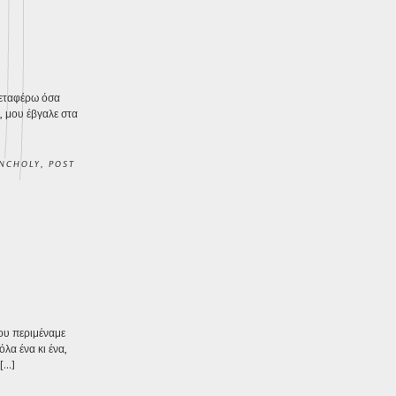
μεταφέρω όσα
, μου έβγαλε στα
NCHOLY
,
POST
που περιμέναμε
λα ένα κι ένα,
 […]