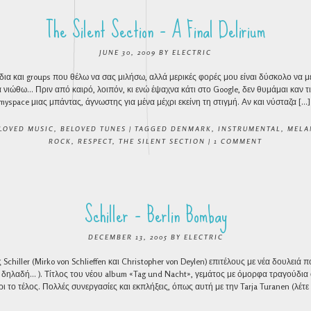
The Silent Section – A Final Delirium
JUNE 30, 2009
BY
ELECTRIC
ια και groups που θέλω να σας μιλήσω, αλλά μερικές φορές μου είναι δύσκολο να 
 νιώθω… Πριν από καιρό, λοιπόν, κι ενώ έψαχνα κάτι στο Google, δεν θυμάμαι καν τι
yspace μιας μπάντας, άγνωστης για μένα μέχρι εκείνη τη στιγμή. Αν και νύσταζα […]
LOVED MUSIC
,
BELOVED TUNES
|
TAGGED
DENMARK
,
INSTRUMENTAL
,
MELA
ROCK
,
RESPECT
,
THE SILENT SECTION
|
1 COMMENT
Schiller – Berlin Bombay
DECEMBER 13, 2005
BY
ELECTRIC
Schiller (Mirko von Schlieffen και Christopher von Deylen) επιτέλους με νέα δουλειά 
δηλαδή… ). Τίτλος του νέου album «Tag und Nacht», γεμάτος με όμορφα τραγούδια ό
ι το τέλος. Πολλές συνεργασίες και εκπλήξεις, όπως αυτή με την Tarja Turanen (λέτε