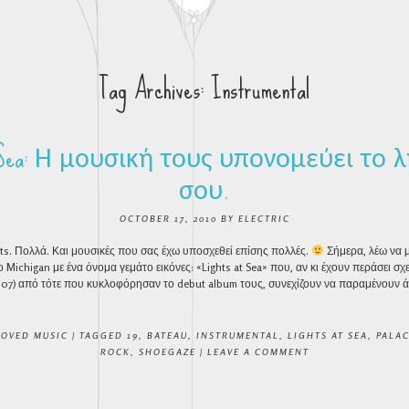
Tag Archives:
Instrumental
at Sea: Η μουσική τους υπονομεύει το
σου.
OCTOBER 17, 2010
BY
ELECTRIC
s. Πολλά. Και μουσικές που σας έχω υποσχεθεί επίσης πολλές.
Σήμερα, λέω να 
 Michigan με ένα όνομα γεμάτο εικόνες: «Lights at Sea» που, αν κι έχουν περάσει σχ
07) από τότε που κυκλοφόρησαν το debut album τους, συνεχίζουν να παραμένουν άγ
LOVED MUSIC
|
TAGGED
19
,
BATEAU
,
INSTRUMENTAL
,
LIGHTS AT SEA
,
PALAC
ROCK
,
SHOEGAZE
|
LEAVE A COMMENT