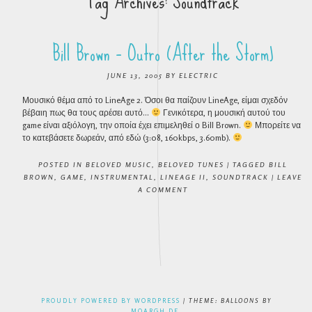
Tag Archives:
Soundtrack
Bill Brown – Outro (After the Storm)
JUNE 13, 2005
BY
ELECTRIC
Μουσικό θέμα από το LineAge 2. Όσοι θα παίζουν LineAge, είμαι σχεδόν
βέβαιη πως θα τους αρέσει αυτό…
Γενικότερα, η μουσική αυτού του
game είναι αξιόλογη, την οποία έχει επιμεληθεί ο Bill Brown.
Μπορείτε να
το κατεβάσετε δωρεάν, από εδώ (3:08, 160kbps, 3.60mb).
POSTED IN
BELOVED MUSIC
,
BELOVED TUNES
|
TAGGED
BILL
BROWN
,
GAME
,
INSTRUMENTAL
,
LINEAGE II
,
SOUNDTRACK
|
LEAVE
A COMMENT
POST NAVIGATION
PROUDLY POWERED BY WORDPRESS
|
THEME: BALLOONS BY
MOARGH.DE
.