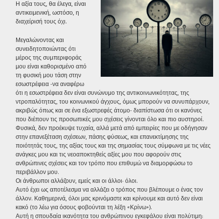
Η αξία τους, θα έλεγα, είναι
αντικειμενική, ωστόσο, η
διαχείρισή τους όχι.
Μεγαλώνοντας και
συνειδητοποιώντας ότι
μέρος της συμπεριφοράς
μου είναι καθορισμένο από
τη φυσική μου τάση στην
εσωστρέφεια -να αναφέρω
ότι η εσωστρέφεια δεν είναι συνώνυμο της αντικοινωνικότητας, της
ντροπαλότητας, του κοινωνικού άγχους, όμως μπορούν να συνυπάρχουν,
ακριβώς όπως και σε ένα εξωστρεφές άτομο- διαπίστωσα ότι οι κανόνες
που διέπουν τις προσωπικές μου σχέσεις γίνονται όλο και πιο αυστηροί.
Φυσικά, δεν προέκυψε τυχαία, αλλά μετά από εμπειρίες που με οδήγησαν
στην επανεξέταση σχέσεων, πάσης φύσεως, και επανεκτίμησης της
ποιότητάς τους, της αξίας τους και της σημασίας τους σύμφωνα με τις νέες
ανάγκες μου και τις νεοαποκτηθείς αξίες μου που αφορούν στις
ανθρώπινες σχέσεις και τον τρόπο που επιθυμώ να διαμορφώσω το
περιβάλλον μου.
Οι άνθρωποι αλλάζουν, εμείς και οι άλλοι· όλοι.
Αυτό έχει ως αποτέλεσμα να αλλάζει ο τρόπος που βλέπουμε ο ένας τον
άλλον. Καθημερινά, όλοι μας κρινόμαστε και κρίνουμε και αυτό δεν είναι
κακό (το λέω για όσους φοβούνται τη λέξη «Κρίνω»).
Αυτή η σπουδαία ικανότητα του ανθρώπινου εγκεφάλου είναι πολύτιμη: