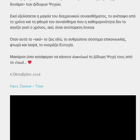
δυνάμει» των Δίδυμων Ψυχών.
Εκεί εξελίσσεται η μαγεία του διαχρονικού συναισθήματος, το ανέπαφο από
το χρόνο και τη φθορά του συναίσθημα που η καθημερινότητα δεν το
αγγίζει γιατί ο χρόνος, εκεί, είναι ανύπαρκτη έννοια.
Όταν αυτό το «εκεί» το ζεις εδώ, το ανθρώπινο σύστημα επικοινωνίας,
φτωχά και λειψά, το ονομάζει Ευτυχία.
Μακάριοι όσοι κατάφεραν να κάνουν download τη Δίδυμη Ψυχή τους από
το cloud…
6 Οκτωβρίου 2016
Hans Zimmer – Time