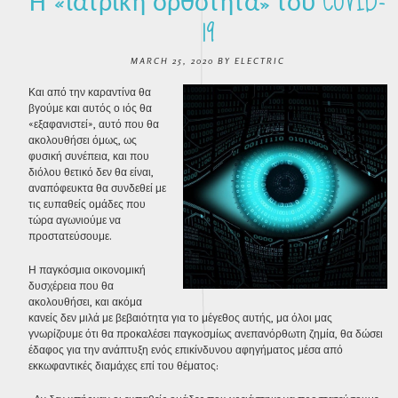
Η «ιατρική ορθότητα» του COVID-
19
MARCH 25, 2020
BY
ELECTRIC
Και από την καραντίνα θα
βγούμε και αυτός ο ιός θα
«εξαφανιστεί», αυτό που θα
ακολουθήσει όμως, ως
φυσική συνέπεια, και που
διόλου θετικό δεν θα είναι,
αναπόφευκτα θα συνδεθεί με
τις ευπαθείς ομάδες που
τώρα αγωνιούμε να
προστατεύσουμε.
Η παγκόσμια οικονομική
δυσχέρεια που θα
ακολουθήσει, και ακόμα
κανείς δεν μιλά με βεβαιότητα για το μέγεθος αυτής, μα όλοι μας
γνωρίζουμε ότι θα προκαλέσει παγκοσμίως ανεπανόρθωτη ζημία, θα δώσει
έδαφος για την ανάπτυξη ενός επικίνδυνου αφηγήματος μέσα από
εκκωφαντικές διαμάχες επί του θέματος: