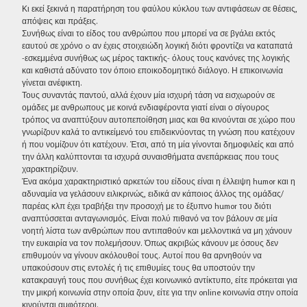
Κι εκεί ξεκινά η παρατήρηση του φαύλου κύκλου των αντιφάσεων σε θέσεις,
απόψεις και πράξεις.
Συνήθως είναι το είδος του ανθρώπου που μπορεί να σε βγάλει εκτός
εαυτού σε χρόνο 0 αν έχεις στοιχειώδη λογική διότι φροντίζει να καταπατά
-εσκεμμένα συνήθως ως μέρος τακτικής- όλους τους κανόνες της λογικής
και καθιστά αδύνατο τον όποιο εποικοδομητικό διάλογο. Η επικοινωνία
γίνεται ανέφικτη.
Τους συναντάς παντού, αλλά έχουν μία ισχυρή τάση να εισχωρούν σε
ομάδες με ανθρωπους με κοινά ενδιαφέροντα γιατί είναι ο σίγουρος
τρόπος να αναπτύξουν αυτοπεποίθηση μιας και θα κινούνται σε χώρο που
γνωρίζουν καλά το αντικείμενό του επιδεικνύοντας τη γνώση που κατέχουν
ή που νομίζουν ότι κατέχουν. Έτσι, από τη μία γίνονται δημοφιλείς και από
την άλλη καλύπτονται τα ισχυρά συναισθήματα ανεπάρκειας που τους
χαρακτηρίζουν.
Ένα ακόμα χαρακτηριστικό αρκετών του είδους είναι η έλλειψη humor και η
αδυναμία να γελάσουν ειλικρινώς, ειδικά αν κάποιος άλλος της ομάδας/
παρέας κλπ έχει τραβήξει την προσοχή με το έξυπνο humor του διότι
αναπτύσσεται ανταγωνισμός. Είναι πολύ πιθανό να τον βάλουν σε μία
νοητή λίστα των ανθρώπων που αντιπαθούν και μελλοντικά να μη χάνουν
την ευκαιρία να τον πολεμήσουν. Όπως ακριβώς κάνουν με όσους δεν
επιθυμούν να γίνουν ακόλουθοί τους. Αυτοί που θα αρνηθούν να
υπακούσουν στις εντολές ή τις επιθυμίες τους θα υποστούν την
κατακραυγή τους που συνήθως έχει κοινωνικό αντίκτυπο, είτε πρόκειται για
την μικρή κοινωνία στην οποία ζουν, είτε για την online κοινωνία στην οποία
κινούνται αμφότεροι.