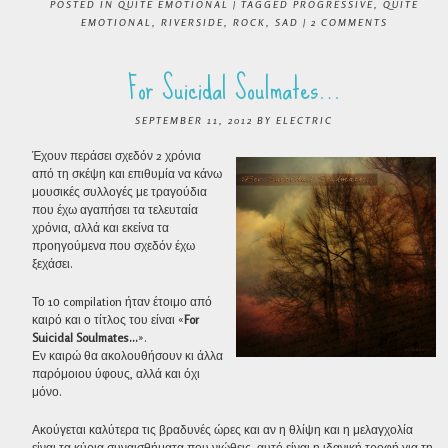
POSTED IN
QUITE EMOTIONAL
|
TAGGED
PROGRESSIVE
,
QUITE
EMOTIONAL
,
RIVERSIDE
,
ROCK
,
SAD
|
2 COMMENTS
For Suicidal Soulmates…
SEPTEMBER 11, 2012
BY
ELECTRIC
Έχουν περάσει σχεδόν 2 χρόνια
από τη σκέψη και επιθυμία να κάνω
μουσικές συλλογές με τραγούδια
που έχω αγαπήσει τα τελευταία
χρόνια, αλλά και εκείνα τα
προηγούμενα που σχεδόν έχω
ξεχάσει.
Το 1ο compilation ήταν έτοιμο από
καιρό και ο τίτλος του είναι «
For
Suicidal Soulmates…
».
Εν καιρώ θα ακολουθήσουν κι άλλα
παρόμοιου ύφους, αλλά και όχι
μόνο.
Ακούγεται καλύτερα τις βραδυνές ώρες και αν η θλίψη και η μελαγχολία
είναι τα κύρια συναισθήματα που νιώθεις, αυτό είναι η ιδανική τροφή για τη