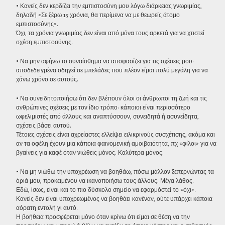
• Κανείς δεν κερδίζει την εμπιστοσύνη μου λόγω διάρκειας γνωριμίας,
δηλαδή «Σε ξέρω 15 χρόνια, θα περίμενα να με θεωρείς άτομο
εμπιστοσύνης».
Όχι, τα χρόνια γνωριμίας δεν είναι από μόνα τους αρκετά για να χτιστεί
σχέση εμπιστοσύνης.
• Να μην αφήνω το συναίσθημα να αποφασίζει για τις σχέσεις μου·
αποδεδειγμένα οδηγεί σε μπελάδες που πλέον είμαι πολύ μεγάλη για να
χάνω χρόνο σε αυτούς.
• Να συνειδητοποιήσω ότι δεν βλέπουν όλοι οι άνθρωποι τη ζωή και τις
ανθρώπινες σχέσεις με τον ίδιο τρόπο· κάποιοι είναι περισσότερο
ωφελιμιστές από άλλους και αναπτύσσουν, συνειδητά ή ασυνείδητα,
σχέσεις βάσει αυτού.
Τέτοιες σχέσεις είναι αχρείαστες ελλείψει ειλικρινούς συσχέτισης, ακόμα και
αν τα οφέλη έχουν μια κάποια φαινομενική αμοιβαιότητα, πχ «φίλοι» για να
βγαίνεις για καφέ όταν νιώθεις μόνος. Καλύτερα μόνος.
• Να μη νιώθω την υποχρέωση να βοηθάω, πόσω μάλλον ξεπερνώντας τα
όριά μου, προκειμένου να ικανοποιήσω τους άλλους. Μέγα λάθος.
Εδώ, ίσως, είναι και το πιο δύσκολο σημείο να εφαρμόστεί το «όχι».
Κανείς δεν είναι υποχρεωμένος να βοηθάει κανέναν, ούτε υπάρχει κάποια
αόρατη εντολή γι αυτό.
Η βοήθεια προσφέρεται μόνο όταν κρίνω ότι είμαι σε θέση να την