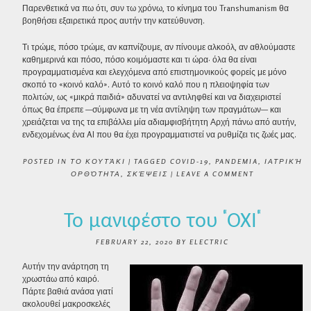
Παρενθετικά να πω ότι, συν τω χρόνω, το κίνημα του Transhumanism θα
βοηθήσει εξαιρετικά προς αυτήν την κατεύθυνση.
Τι τρώμε, πόσο τρώμε, αν καπνίζουμε, αν πίνουμε αλκοόλ, αν αθλούμαστε
καθημερινά και πόσο, πόσο κοιμόμαστε και τι ώρα· όλα θα είναι
προγραμματισμένα και ελεγχόμενα από επιστημονικούς φορείς με μόνο
σκοπό το «κοινό καλό». Αυτό το κοινό καλό που η πλειοψηφία των
πολιτών, ως «μικρά παιδιά» αδυνατεί να αντιληφθεί και να διαχειριστεί
όπως θα έπρεπε —σύμφωνα με τη νέα αντίληψη των πραγμάτων— και
χρειάζεται να της τα επιβάλλει μία αδιαμφισβήτητη Αρχή πάνω από αυτήν,
ενδεχομένως ένα AI που θα έχει προγραμματιστεί να ρυθμίζει τις ζωές μας.
POSTED IN
ΤΟ ΚΟΥΤΆΚΙ
|
TAGGED
COVID-19
,
PANDEMIA
,
ΙΑΤΡΙΚΉ
ΟΡΘΌΤΗΤΑ
,
ΣΚΈΨΕΙΣ
|
LEAVE A COMMENT
Το μανιφέστο του “ΌΧΙ”
FEBRUARY 22, 2020
BY
ELECTRIC
Αυτήν την ανάρτηση τη
χρωστάω από καιρό.
Πάρτε βαθιά ανάσα γιατί
ακολουθεί μακροσκελές