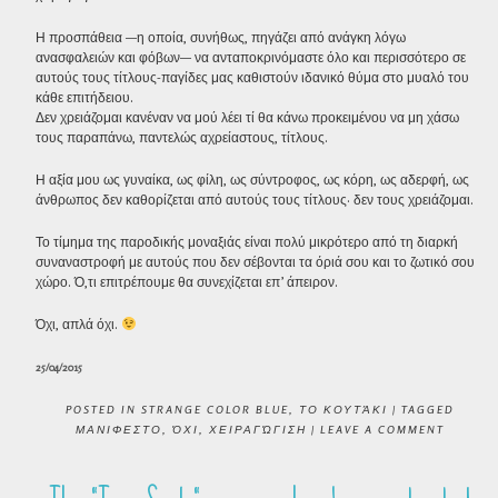
Η προσπάθεια —η οποία, συνήθως, πηγάζει από ανάγκη λόγω
ανασφαλειών και φόβων— να ανταποκρινόμαστε όλο και περισσότερο σε
αυτούς τους τίτλους-παγίδες μας καθιστούν ιδανικό θύμα στο μυαλό του
κάθε επιτήδειου.
Δεν χρειάζομαι κανέναν να μού λέει τί θα κάνω προκειμένου να μη χάσω
τους παραπάνω, παντελώς αχρείαστους, τίτλους.
Η αξία μου ως γυναίκα, ως φίλη, ως σύντροφος, ως κόρη, ως αδερφή, ως
άνθρωπος δεν καθορίζεται από αυτούς τους τίτλους· δεν τους χρειάζομαι.
Το τίμημα της παροδικής μοναξιάς είναι πολύ μικρότερο από τη διαρκή
συναναστροφή με αυτούς που δεν σέβονται τα όριά σου και το ζωτικό σου
χώρο. Ό,τι επιτρέπουμε θα συνεχίζεται επ’ άπειρον.
Όχι, απλά όχι.
25/04/2015
POSTED IN
STRANGE COLOR BLUE
,
ΤΟ ΚΟΥΤΆΚΙ
|
TAGGED
ΜΑΝΙΦΕΣΤΟ
,
ΌΧΙ
,
ΧΕΙΡΑΓΏΓΙΣΗ
|
LEAVE A COMMENT