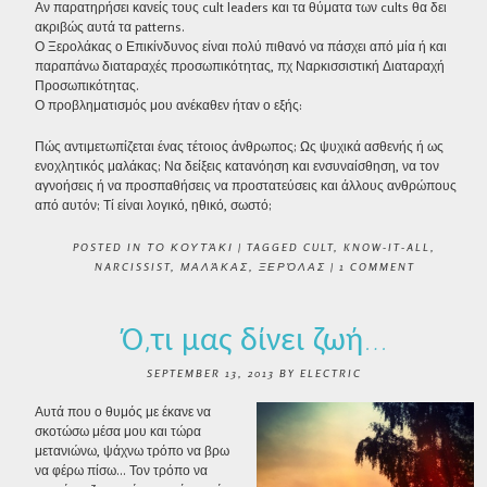
Αν παρατηρήσει κανείς τους cult leaders και τα θύματα των cults θα δει
ακριβώς αυτά τα patterns.
Ο Ξερολάκας ο Επικίνδυνος είναι πολύ πιθανό να πάσχει από μία ή και
παραπάνω διαταραχές προσωπικότητας, πχ Ναρκισσιστική Διαταραχή
Προσωπικότητας.
Ο προβληματισμός μου ανέκαθεν ήταν ο εξής:
Πώς αντιμετωπίζεται ένας τέτοιος άνθρωπος; Ως ψυχικά ασθενής ή ως
ενοχλητικός μαλάκας; Να δείξεις κατανόηση και ενσυναίσθηση, να τον
αγνοήσεις ή να προσπαθήσεις να προστατεύσεις και άλλους ανθρώπους
από αυτόν; Τί είναι λογικό, ηθικό, σωστό;
POSTED IN
ΤΟ ΚΟΥΤΆΚΙ
|
TAGGED
CULT
,
KNOW-IT-ALL
,
NARCISSIST
,
ΜΑΛΆΚΑΣ
,
ΞΕΡΌΛΑΣ
|
1 COMMENT
Ό,τι μας δίνει ζωή…
SEPTEMBER 13, 2013
BY
ELECTRIC
Αυτά που ο θυμός με έκανε να
σκοτώσω μέσα μου και τώρα
μετανιώνω, ψάχνω τρόπο να βρω
να φέρω πίσω… Τον τρόπο να