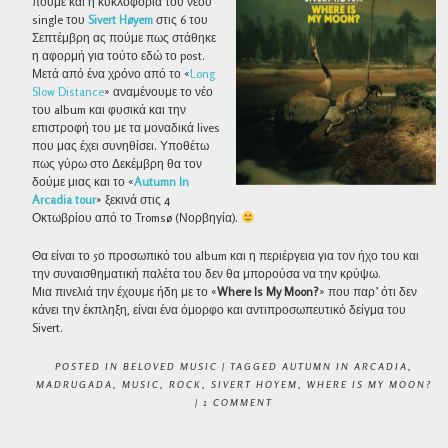
πούμε και η κυκλοφορία του νέου
single του
Sivert Høyem
στις 6 του
Σεπτέμβρη ας πούμε πως στάθηκε
η αφορμή για τούτο εδώ το post.
Μετά από ένα χρόνο από το «
Long
Slow Distance
» αναμένουμε το νέο
του album και φυσικά και την
επιστροφή του με τα μοναδικά lives
που μας έχει συνηθίσει. Υποθέτω
πως γύρω στο Δεκέμβρη θα τον
δούμε μιας και το «
Autumn In
Arcadia tour
» ξεκινά στις 4
Οκτωβρίου από το Tromsø (Νορβηγία).
Θα είναι το 5ο προσωπικό του album και η περιέργεια για τον ήχο του και
την συναισθηματική παλέτα του δεν θα μπορούσα να την κρύψω.
Μια πινελιά την έχουμε ήδη με το «
Where Is My Moon?
» που παρ’ ότι δεν
κάνει την έκπληξη, είναι ένα όμορφο και αντιπροσωπευτικό δείγμα του
Sivert.
POSTED IN
BELOVED MUSIC
|
TAGGED
AUTUMN IN ARCADIA
,
MADRUGADA
,
MUSIC
,
ROCK
,
SIVERT HOYEM
,
WHERE IS MY MOON?
|
1 COMMENT