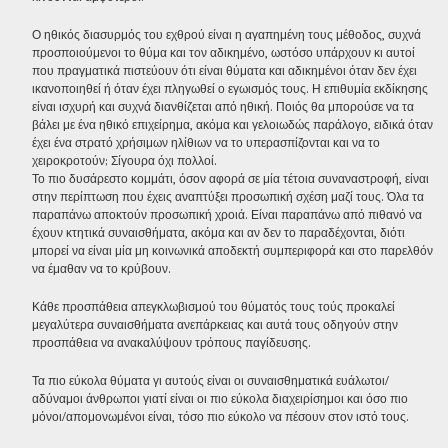
Ο ηθικός διασυρμός του εχθρού είναι η αγαπημένη τους μέθοδος, συχνά
προσποιούμενοι το θύμα και τον αδικημένο, ωστόσο υπάρχουν κι αυτοί
που πραγματικά πιστεύουν ότι είναι θύματα και αδικημένοι όταν δεν έχει
ικανοποιηθεί ή όταν έχει πληγωθεί ο εγωισμός τους. Η επιθυμία εκδίκησης
είναι ισχυρή και συχνά διανθίζεται από ηθική. Ποιός θα μπορούσε να τα
βάλει με ένα ηθικό επιχείρημα, ακόμα και γελοιωδώς παράλογο, ειδικά όταν
έχει ένα στρατό χρήσιμων ηλίθιων να το υπερασπίζονται και να το
χειροκροτούν; Σίγουρα όχι πολλοί.
Το πιο δυσάρεστο κομμάτι, όσον αφορά σε μία τέτοια συναναστροφή, είναι
στην περίπτωση που έχεις αναπτύξει προσωπική σχέση μαζί τους. Όλα τα
παραπάνω αποκτούν προσωπική χροιά. Είναι παραπάνω από πιθανό να
έχουν κτητικά συναισθήματα, ακόμα και αν δεν το παραδέχονται, διότι
μπορεί να είναι μία μη κοινωνικά αποδεκτή συμπεριφορά και στο παρελθόν
να έμαθαν να το κρύβουν.
Κάθε προσπάθεια απεγκλωβισμού του θύματός τους τούς προκαλεί
μεγαλύτερα συναισθήματα ανεπάρκειας και αυτά τους οδηγούν στην
προσπάθεια να ανακαλύψουν τρόπους παγίδευσης.
Τα πιο εύκολα θύματα γι αυτούς είναι οι συναισθηματικά ευάλωτοι/
αδύναμοι άνθρωποι γιατί είναι οι πιο εύκολα διαχειρίσημοι και όσο πιο
μόνοι/απομονωμένοι είναι, τόσο πιο εύκολο να πέσουν στον ιστό τους.