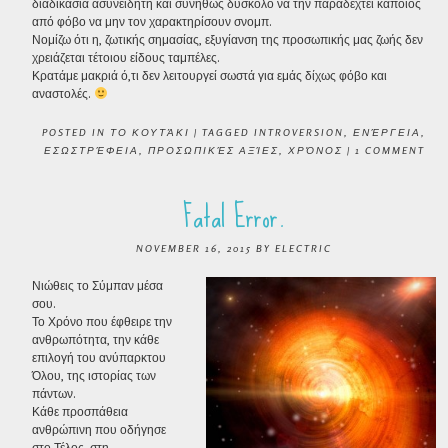
διαδικασία ασυνείδητη και συνήθως δύσκολο να την παραδεχτεί κάποιος
από φόβο να μην τον χαρακτηρίσουν σνομπ.
Νομίζω ότι η, ζωτικής σημασίας, εξυγίανση της προσωπικής μας ζωής δεν
χρειάζεται τέτοιου είδους ταμπέλες.
Κρατάμε μακριά ό,τι δεν λειτουργεί σωστά για εμάς δίχως φόβο και
αναστολές.
POSTED IN
ΤΟ ΚΟΥΤΆΚΙ
|
TAGGED
INTROVERSION
,
ΕΝΈΡΓΕΙΑ
,
ΕΣΩΣΤΡΈΦΕΙΑ
,
ΠΡΟΣΩΠΙΚΈΣ ΑΞΊΕΣ
,
ΧΡΌΝΟΣ
|
1 COMMENT
Fatal Error.
NOVEMBER 16, 2015
BY
ELECTRIC
Νιώθεις το Σύμπαν μέσα
σου.
Το Χρόνο που έφθειρε την
ανθρωπότητα, την κάθε
επιλογή του ανύπαρκτου
Όλου, της ιστορίας των
πάντων.
Κάθε προσπάθεια
ανθρώπινη που οδήγησε
στο Τέλος, στη