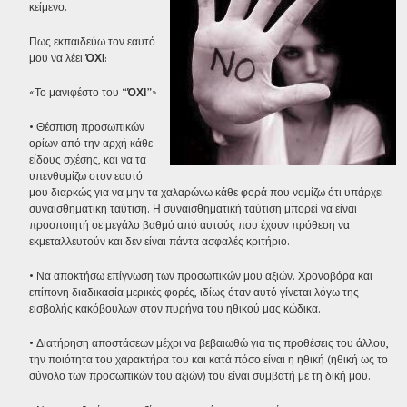
κείμενο.
Πως εκπαιδεύω τον εαυτό
μου να λέει
ΌΧΙ
:
«Το μανιφέστο του “
ΌΧΙ
”»
• Θέσπιση προσωπικών
ορίων από την αρχή κάθε
είδους σχέσης, και να τα
υπενθυμίζω στον εαυτό
μου διαρκώς για να μην τα χαλαρώνω κάθε φορά που νομίζω ότι υπάρχει
συναισθηματική ταύτιση. Η συναισθηματική ταύτιση μπορεί να είναι
προσποιητή σε μεγάλο βαθμό από αυτούς που έχουν πρόθεση να
εκμεταλλευτούν και δεν είναι πάντα ασφαλές κριτήριο.
• Να αποκτήσω επίγνωση των προσωπικών μου αξιών. Χρονοβόρα και
επίπονη διαδικασία μερικές φορές, ιδίως όταν αυτό γίνεται λόγω της
εισβολής κακόβουλων στον πυρήνα του ηθικού μας κώδικα.
• Διατήρηση αποστάσεων μέχρι να βεβαιωθώ για τις προθέσεις του άλλου,
την ποιότητα του χαρακτήρα του και κατά πόσο είναι η ηθική (ηθική ως το
σύνολο των προσωπικών του αξιών) του είναι συμβατή με τη δική μου.