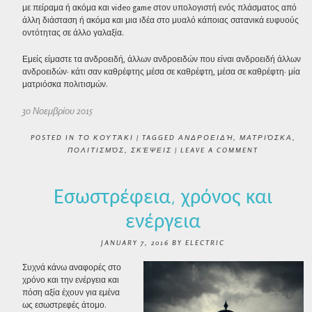
με πείραμα ή ακόμα και video game στον υπολογιστή ενός πλάσματος από
άλλη διάσταση ή ακόμα και μια ιδέα στο μυαλό κάποιας σατανικά ευφυούς
οντότητας σε άλλο γαλαξία.
Εμείς είμαστε τα ανδροειδή, άλλων ανδροειδών που είναι ανδροειδή άλλων
ανδροειδών· κάτι σαν καθρέφτης μέσα σε καθρέφτη, μέσα σε καθρέφτη· μία
ματριόσκα πολιτισμών.
30 Νοεμβρίου 2015
POSTED IN
ΤΟ ΚΟΥΤΆΚΙ
|
TAGGED
ΑΝΔΡΟΕΙΔΉ
,
ΜΑΤΡΙΌΣΚΑ
,
ΠΟΛΙΤΙΣΜΌΣ
,
ΣΚΈΨΕΙΣ
|
LEAVE A COMMENT
Εσωστρέφεια, χρόνος και
ενέργεια
JANUARY 7, 2016
BY
ELECTRIC
Συχνά κάνω αναφορές στο
χρόνο και την ενέργεια και
πόση αξία έχουν για εμένα
ως εσωστρεφές άτομο.