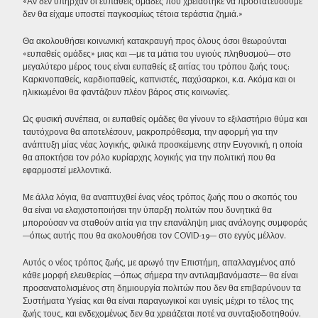
«Αν δεν υπήρχαν οι ευπαθείς ομάδες που χρειάστηκε να προστατεύσουμε
δεν θα είχαμε υποστεί παγκοσμίως τέτοια τεράστια ζημιά.»
Θα ακολουθήσει κοινωνική κατακραυγή προς όλους όσοι θεωρούνται
«ευπαθείς ομάδες» μιας και —με τα μάτια του υγιούς πληθυσμού— στο
μεγαλύτερο μέρος τους είναι ευπαθείς εξ αιτίας του τρόπου ζωής τους:
Καρκινοπαθείς, καρδιοπαθείς, καπνιστές, παχύσαρκοι, κ.α. Ακόμα και οι
ηλικιωμένοι θα φαντάζουν πλέον βάρος στις κοινωνίες.
Ως φυσική συνέπεια, οι ευπαθείς ομάδες θα γίνουν το εξιλαστήριο θύμα και
ταυτόχρονα θα αποτελέσουν, μακροπρόθεσμα, την αφορμή για την
ανάπτυξη μίας νέας λογικής, φιλικά προσκείμενης στην Ευγονική, η οποία
θα αποκτήσει τον ρόλο κυρίαρχης λογικής για την πολιτική που θα
εφαρμοστεί μελλοντικά.
Με άλλα λόγια, θα αναπτυχθεί ένας νέος τρόπος ζωής που ο σκοπός του
θα είναι να ελαχιστοποιήσει την ύπαρξη πολιτών που δυνητικά θα
μπορούσαν να σταθούν αιτία για την επανάληψη μιας ανάλογης συμφοράς
—όπως αυτής που θα ακολουθήσει τον COVID-19— στο εγγύς μέλλον.
Αυτός ο νέος τρόπος ζωής, με αρωγό την Επιστήμη, απαλλαγμένος από
κάθε μορφή ελευθερίας —όπως σήμερα την αντιλαμβανόμαστε— θα είναι
προσανατολισμένος στη δημιουργία πολιτών που δεν θα επιβαρύνουν τα
Συστήματα Υγείας και θα είναι παραγωγικοί και υγιείς μέχρι το τέλος της
ζωής τους, και ενδεχομένως δεν θα χρειάζεται ποτέ να συνταξιοδοτηθούν.