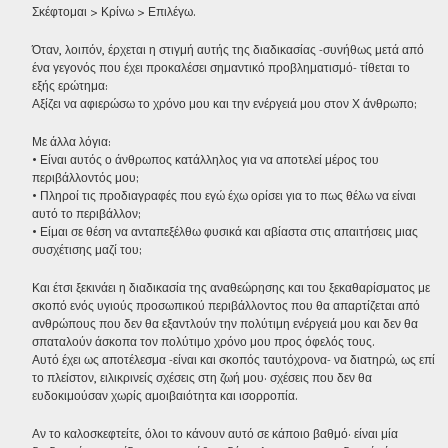
Σκέφτομαι > Κρίνω > Επιλέγω.
Όταν, λοιπόν, έρχεται η στιγμή αυτής της διαδικασίας -συνήθως μετά από
ένα γεγονός που έχει προκαλέσει σημαντικό προβληματισμό- τίθεται το
εξής ερώτημα:
Αξίζει να αφιερώσω το χρόνο μου και την ενέργειά μου στον Χ άνθρωπο;
Με άλλα λόγια:
• Είναι αυτός ο άνθρωπος κατάλληλος για να αποτελεί μέρος του
περιβάλλοντός μου;
• Πληροί τις προδιαγραφές που εγώ έχω ορίσει για το πως θέλω να είναι
αυτό το περιβάλλον;
• Είμαι σε θέση να ανταπεξέλθω φυσικά και αβίαστα στις απαιτήσεις μιας
συσχέτισης μαζί του;
Και έτσι ξεκινάει η διαδικασία της αναθεώρησης και του ξεκαθαρίσματος με
σκοπό ενός υγιούς προσωπικού περιβάλλοντος που θα απαρτίζεται από
ανθρώπους που δεν θα εξαντλούν την πολύτιμη ενέργειά μου και δεν θα
σπαταλούν άσκοπα τον πολύτιμο χρόνο μου προς όφελός τους.
Αυτό έχει ως αποτέλεσμα -είναι και σκοπός ταυτόχρονα- να διατηρώ, ως επί
το πλείστον, ειλικρινείς σχέσεις στη ζωή μου· σχέσεις που δεν θα
ευδοκιμούσαν χωρίς αμοιβαιότητα και ισορροπία.
Αν το καλοσκεφτείτε, όλοι το κάνουν αυτό σε κάποιο βαθμό· είναι μία