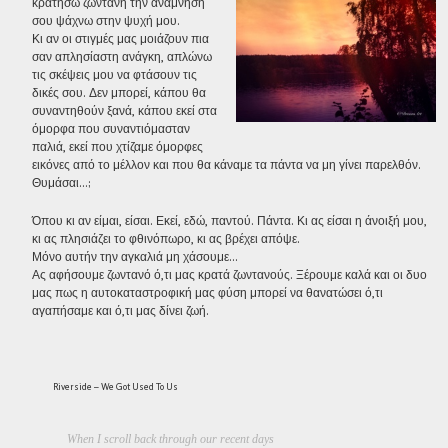
κρατήσω ζωντανή την ανάμνησή
σου ψάχνω στην ψυχή μου.
Κι αν οι στιγμές μας μοιάζουν πια
σαν απλησίαστη ανάγκη, απλώνω
τις σκέψεις μου να φτάσουν τις
δικές σου. Δεν μπορεί, κάπου θα
συναντηθούν ξανά, κάπου εκεί στα
όμορφα που συναντιόμασταν
παλιά, εκεί που χτίζαμε όμορφες
εικόνες από το μέλλον και που θα κάναμε τα πάντα να μη γίνει παρελθόν.
Θυμάσαι…;
Όπου κι αν είμαι, είσαι. Εκεί, εδώ, παντού. Πάντα. Κι ας είσαι η άνοιξή μου,
κι ας πλησιάζει το φθινόπωρο, κι ας βρέχει απόψε.
Μόνο αυτήν την αγκαλιά μη χάσουμε…
Ας αφήσουμε ζωντανό ό,τι μας κρατά ζωντανούς. Ξέρουμε καλά και οι δυο
μας πως η αυτοκαταστροφική μας φύση μπορεί να θανατώσει ό,τι
αγαπήσαμε και ό,τι μας δίνει ζωή.
Riverside – We Got Used To Us
When I scroll back through our recent days
