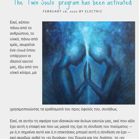
The “Twin Souls” program has been activated
FEBRUARY 16, 2020
BY
ELECTRIC
Εκεί, κάπου
πάνω από το
ανθρώπινο, το
υλικό, πάνω από
εμάς, αιωρείται
ένα cloud όπου
υπάρχουν οι
ιδεατοί εαυτοί
μας, έξω από τον
υλικό κόσμο, μα
χρησιμοποιώντας τα ερεθίσματά του προς όφελός του, συνήθως.
Εκεί, σε αυτήν τη σφαίρα των ιδανικών και άυλων εαυτών μας, εκεί που αξία
έχει αυτή η επαφή και που ως μαγιά της έχει τη σύνδεση του πνεύματος —
με ό,τι σημαίνει αυτό και ό,τι επεκτάσεις μπορεί αυτή η σύνδεση να έχει —
εκεί ακριβώς ανθεί το «εν δυνάμει» του Έρωτα και της Αγάπης, το «εν