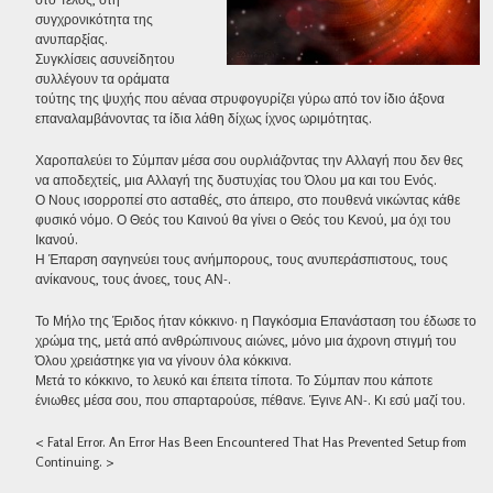
συγχρονικότητα της
ανυπαρξίας.
Συγκλίσεις ασυνείδητου
συλλέγουν τα οράματα
τούτης της ψυχής που αέναα στρυφογυρίζει γύρω από τον ίδιο άξονα
επαναλαμβάνοντας τα ίδια λάθη δίχως ίχνος ωριμότητας.
Χαροπαλεύει το Σύμπαν μέσα σου ουρλιάζοντας την Αλλαγή που δεν θες
να αποδεχτείς, μια Αλλαγή της δυστυχίας του Όλου μα και του Ενός.
Ο Νους ισορροπεί στο ασταθές, στο άπειρο, στο πουθενά νικώντας κάθε
φυσικό νόμο. Ο Θεός του Καινού θα γίνει ο Θεός του Κενού, μα όχι του
Ικανού.
Η Έπαρση σαγηνεύει τους ανήμπορους, τους ανυπεράσπιστους, τους
ανίκανους, τους άνοες, τους ΑΝ-.
Το Μήλο της Έριδος ήταν κόκκινο· η Παγκόσμια Επανάσταση του έδωσε το
χρώμα της, μετά από ανθρώπινους αιώνες, μόνο μια άχρονη στιγμή του
Όλου χρειάστηκε για να γίνουν όλα κόκκινα.
Μετά το κόκκινο, το λευκό και έπειτα τίποτα. Το Σύμπαν που κάποτε
ένιωθες μέσα σου, που σπαρταρούσε, πέθανε. Έγινε ΑΝ-. Κι εσύ μαζί του.
< Fatal Error. An Error Has Been Encountered That Has Prevented Setup from
Continuing. >