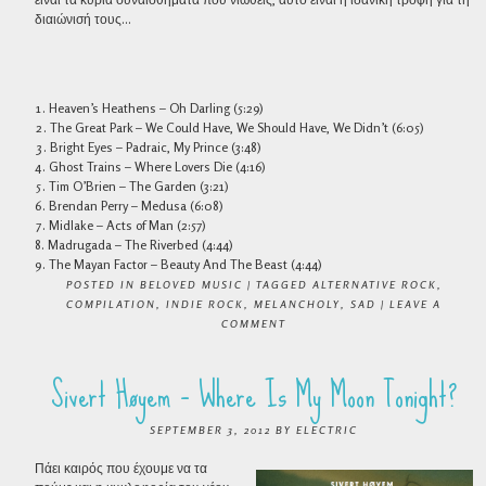
διαιώνισή τους…
Heaven’s Heathens – Oh Darling (5:29)
The Great Park – We Could Have, We Should Have, We Didn’t (6:05)
Bright Eyes – Padraic, My Prince (3:48)
Ghost Trains – Where Lovers Die (4:16)
Tim O’Brien – The Garden (3:21)
Brendan Perry – Medusa (6:08)
Midlake – Acts of Man (2:57)
Madrugada – The Riverbed (4:44)
The Mayan Factor – Beauty And The Beast (4:44)
POSTED IN
BELOVED MUSIC
|
TAGGED
ALTERNATIVE ROCK
,
COMPILATION
,
INDIE ROCK
,
MELANCHOLY
,
SAD
|
LEAVE A
COMMENT
Sivert Høyem – Where Is My Moon Tonight?
SEPTEMBER 3, 2012
BY
ELECTRIC
Πάει καιρός που έχουμε να τα