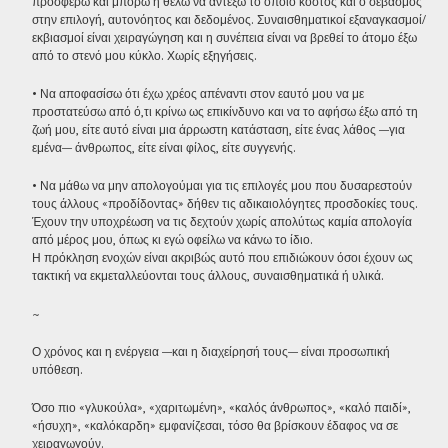
προσφέρω και μπορώ ή θέλω να αντέξω το όποιο κόστος και ο σεβασμός
στην επιλογή, αυτονόητος και δεδομένος. Συναισθηματικοί εξαναγκασμοί/
εκβιασμοί είναι χειραγώγηση και η συνέπεια είναι να βρεθεί το άτομο έξω
από το στενό μου κύκλο. Χωρίς εξηγήσεις.
• Να αποφασίσω ότι έχω χρέος απέναντι στον εαυτό μου να με
προστατεύσω από ό,τι κρίνω ως επικίνδυνο και να το αφήσω έξω από τη
ζωή μου, είτε αυτό είναι μια άρρωστη κατάσταση, είτε ένας λάθος —για
εμένα— άνθρωπος, είτε είναι φίλος, είτε συγγενής.
• Να μάθω να μην απολογούμαι για τις επιλογές μου που δυσαρεστούν
τους άλλους «προδίδοντας» δήθεν τις αδικαιολόγητες προσδοκίες τους.
Έχουν την υποχρέωση να τις δεχτούν χωρίς απολύτως καμία απολογία
από μέρος μου, όπως κι εγώ οφείλω να κάνω το ίδιο.
Η πρόκληση ενοχών είναι ακριβώς αυτό που επιδιώκουν όσοι έχουν ως
τακτική να εκμεταλλεύονται τους άλλους, συναισθηματικά ή υλικά.
~
Ο χρόνος και η ενέργεια —και η διαχείρησή τους— είναι προσωπική
υπόθεση.
Όσο πιο «γλυκούλα», «χαριτωμένη», «καλός άνθρωπος», «καλό παιδί»,
«ήσυχη», «καλόκαρδη» εμφανίζεσαι, τόσο θα βρίσκουν έδαφος να σε
χειραγωγούν.