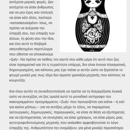
αντέχεται μερικές φορές.
Δεν
αντέχεται να είσαι άνθρωπος
και να μην έχεις καν επιλογή
να είσαι κάτι άλλο, λιγότερο
«κατασκευασμένο» ίσως, να
πρέπει να ανέχεσαι την
ύπαρξή σου, την ύπαρξη των
άλλων, τη φύση σου την ίδια,
και όλο αυτό το θλιβερά
σκηνοθετημένο περιτύλιγμα
που είθισται να αποκαλούμε
«ζωή».
Να πρέπει να πείθεις τον εαυτό σου κάθε μέρα ότι αυτό που ζεις
είναι πραγματικό και ότι η τυχαιότητα υπάρχει, δεν είναι έννοια πλασματική,
δημιουργημένη, και κάποιος μας έχει πείσει γι αυτήν ώστε να ξεγελιέται το
φτωχό μυαλό μας πως τάχα δεν είμαστε γρανάζια μηχανής που κάποιος τα
κουρντίζει.
Και όλην αυτήν τη συνειδητοποίηση να πρέπει να τη διαχειρίζεσαι λογικά
ώστε να συνεχίζεις να ζεις ομαλά αυτό το μοναδικό αντίγραφο του
κακογραμμένου προγράμματος «Ζωή» που προοριζόταν για εσένα —ή εσύ
για εκείνο μήπως;— για να αντέξεις μέχρι το τέλος, να παραμείνεις
λειτουργικός, δημιουργικός, παραγωγικός, να είσαι σε θέση να εξυπηρετείς
και να εξυπηρετείσαι, να συνεχίσεις να είσαι χρήσιμος, να είσαι μέρος μιας
αυτοτροφοδοτούμενης μηχανής που ανέκαθεν αμφισβητούσα το λόγο
ύπαρξής της· Ανθρωπότητα την ονομάζουν, για μένα μοιάζει περισσότερο