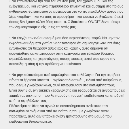
• Να επανεξετάσω την αξία του εαυτού μου, του χρόνου μου και της
ενέργειάς μου και να γίνω περισσότερο επιλεκτική και αυστηρή στο ποιους
ανθρώπους θα επιτρέπω να εισέρχονται στο νοητό περιβάλλον αυτού που
λέμε «καρδιά» —και να τους τα προσφέρω— και φυσικά να βγάλω από εκεί
όσους δεν έχουν πλέον θέση σε αυτό. Ο διακόπτης ON/OFF δεν υπάρχει·
τον δημιουργούμε εμείς με τις επιλογές μας.
• Να ελέγξω τον ενθουσιασμό μου όσο περισσότερο μπορώ. Να μην τον
εκφράζω αυθόρμητα γιατί συνειδητοποίησα ότι δημιουργεί λανθασμένες
εντυπώσεις (σε θεωρούν αθώα έως και «χαζή», αυτό σημαίνει ότι
ασυναίσθητα σε κατατάσσουν στην κατηγορία του εύκολου θύματος
εκμετάλλευσης και χειραγώγισης πάσης φύσεως αυτοί που έχουν την
ασυνείδητη τάση ή την πρόθεση να το κάνουν).
• Να μην κολακεύομαι από κομπλιμέντα και καλά λόγια. Για την ακρίβεια,
πάντα τα έβρισκα ύποπτα —σχεδόν αηδιαστικά—, ειδικά από ανθρώπους
που δεν με γνωρίζουν καλά, αλλά υπερβάλλουν στα κοπλιμέντα τους.
Είναι συνηθισμένη τακτική χειραγώγισης και εφαρμόζεται σε ανθρώπους με
χαμηλή αυτοεκτίμηση που λαχταρούν τη συνεχή επιβεβαίωση και αποδοχή
από το περιβάλλον τους.
Πλέον είμαι σε θέση να αγνοώ το συναισθηματικό αντίκτυπο των
κοπλιμέντων ακόμα και από ανθρώπους που με γνωρίζουν λιγάκι
παραπάνω, αλλά δεν υπάρχει σχέση εμπιστοσύνης στο βαθμό που
επιθυμώ και θεωρώ αρκετό.