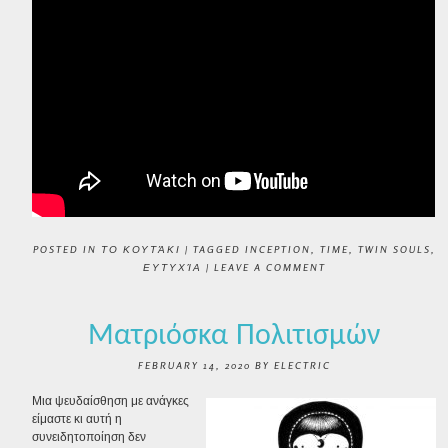
POSTED IN
ΤΟ ΚΟΥΤΆΚΙ
|
TAGGED
INCEPTION
,
TIME
,
TWIN SOULS
,
ΕΥΤΥΧΊΑ
|
LEAVE A COMMENT
Ματριόσκα Πολιτισμών
FEBRUARY 14, 2020
BY
ELECTRIC
Μια ψευδαίσθηση με ανάγκες
είμαστε κι αυτή η
συνειδητοποίηση δεν