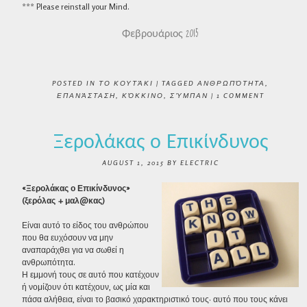
*** Please reinstall your Mind.
Φεβρουάριος 2015
POSTED IN
ΤΟ ΚΟΥΤΆΚΙ
|
TAGGED
ΑΝΘΡΩΠΌΤΗΤΑ
,
ΕΠΑΝΆΣΤΑΣΗ
,
ΚΌΚΚΙΝΟ
,
ΣΎΜΠΑΝ
|
1 COMMENT
Ξερολάκας ο Επικίνδυνος
AUGUST 1, 2015
BY
ELECTRIC
«Ξερολάκας ο Επικίνδυνος»
(ξερόλας + μαλ@κας)
Είναι αυτό το είδος του ανθρώπου
που θα ευχόσουν να μην
αναπαράχθει για να σωθεί η
ανθρωπότητα.
Η εμμονή τους σε αυτό που κατέχουν
ή νομίζουν ότι κατέχουν, ως μία και
πάσα αλήθεια, είναι το βασικό χαρακτηριστικό τους· αυτό που τους κάνει