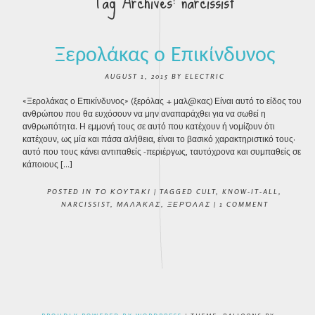
Tag Archives:
narcissist
Ξερολάκας ο Επικίνδυνος
AUGUST 1, 2015
BY
ELECTRIC
«Ξερολάκας ο Επικίνδυνος» (ξερόλας + μαλ@κας) Είναι αυτό το είδος του
ανθρώπου που θα ευχόσουν να μην αναπαράχθει για να σωθεί η
ανθρωπότητα. Η εμμονή τους σε αυτό που κατέχουν ή νομίζουν ότι
κατέχουν, ως μία και πάσα αλήθεια, είναι το βασικό χαρακτηριστικό τους·
αυτό που τους κάνει αντιπαθείς -περιέργως, ταυτόχρονα και συμπαθείς σε
κάποιους […]
POSTED IN
ΤΟ ΚΟΥΤΆΚΙ
|
TAGGED
CULT
,
KNOW-IT-ALL
,
NARCISSIST
,
ΜΑΛΆΚΑΣ
,
ΞΕΡΌΛΑΣ
|
1 COMMENT
POST NAVIGATION