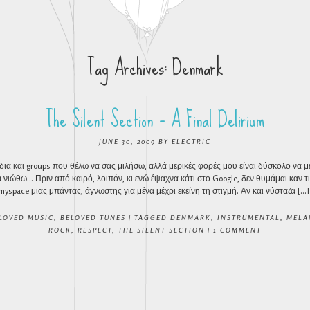
Tag Archives:
Denmark
The Silent Section – A Final Delirium
JUNE 30, 2009
BY
ELECTRIC
ια και groups που θέλω να σας μιλήσω, αλλά μερικές φορές μου είναι δύσκολο να 
 νιώθω… Πριν από καιρό, λοιπόν, κι ενώ έψαχνα κάτι στο Google, δεν θυμάμαι καν τι
yspace μιας μπάντας, άγνωστης για μένα μέχρι εκείνη τη στιγμή. Αν και νύσταζα […]
LOVED MUSIC
,
BELOVED TUNES
|
TAGGED
DENMARK
,
INSTRUMENTAL
,
MELA
ROCK
,
RESPECT
,
THE SILENT SECTION
|
1 COMMENT