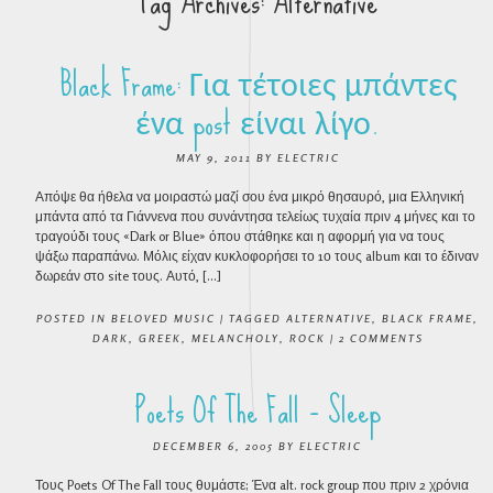
Tag Archives:
Alternative
Black Frame: Για τέτοιες μπάντες
ένα post είναι λίγο.
MAY 9, 2011
BY
ELECTRIC
Απόψε θα ήθελα να μοιραστώ μαζί σου ένα μικρό θησαυρό, μια Ελληνική
μπάντα από τα Γιάννενα που συνάντησα τελείως τυχαία πριν 4 μήνες και το
τραγούδι τους «Dark or Blue» όπου στάθηκε και η αφορμή για να τους
ψάξω παραπάνω. Μόλις είχαν κυκλοφορήσει το 1ο τους album και το έδιναν
δωρεάν στο site τους. Αυτό, […]
POSTED IN
BELOVED MUSIC
|
TAGGED
ALTERNATIVE
,
BLACK FRAME
,
DARK
,
GREEK
,
MELANCHOLY
,
ROCK
|
2 COMMENTS
Poets Of The Fall – Sleep
DECEMBER 6, 2005
BY
ELECTRIC
Τους Poets Of The Fall τους θυμάστε; Ένα alt. rock group που πριν 2 χρόνια