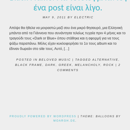
ένα post είναι λίγο.
MAY 9, 2011
BY
ELECTRIC
Απόψε θα ήθελα να μοιραστώ μαζί σου ένα μικρό θησαυρό, μια Ελληνική
μπάντα από τα Γιάννενα που συνάντησα τελείως τυχαία πριν 4 μήνες και το
τραγούδι τους «Dark or Blue» όπου στάθηκε και η αφορμή για να τους
ψάξω παραπάνω. Μόλις είχαν κυκλοφορήσει το 1ο τους album και το
έδιναν δωρεάν στο site τους. Αυτό, […]
POSTED IN
BELOVED MUSIC
|
TAGGED
ALTERNATIVE
,
BLACK FRAME
,
DARK
,
GREEK
,
MELANCHOLY
,
ROCK
|
2
COMMENTS
POST NAVIGATION
PROUDLY POWERED BY WORDPRESS
|
THEME: BALLOONS BY
MOARGH.DE
.