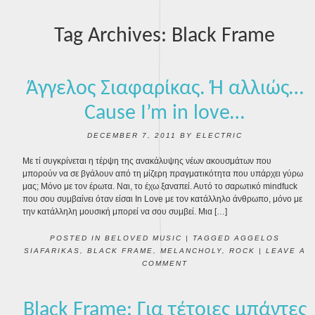
Tag Archives:
Black Frame
Άγγελος Σιαφαρίκας. Ή αλλιώς…
Cause I’m in love…
DECEMBER 7, 2011
BY
ELECTRIC
Με τί συγκρίνεται η τέρψη της ανακάλυψης νέων ακουσμάτων που
μπορούν να σε βγάλουν από τη μίζερη πραγματικότητα που υπάρχει γύρω
μας; Μόνο με τον έρωτα. Ναι, το έχω ξαναπεί. Αυτό το σαρωτικό mindfuck
που σου συμβαίνει όταν είσαι In Love με τον κατάλληλο άνθρωπο, μόνο με
την κατάλληλη μουσική μπορεί να σου συμβεί. Μια […]
POSTED IN
BELOVED MUSIC
|
TAGGED
AGGELOS
SIAFARIKAS
,
BLACK FRAME
,
MELANCHOLY
,
ROCK
|
LEAVE A
COMMENT
Black Frame: Για τέτοιες μπάντες