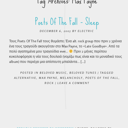
Tag Archives:
Max Payne
Poets Of The Fall – Sleep
DECEMBER 6, 2005
BY
ELECTRIC
Τους Poets Of The Fall τους θυμάστε; Ένα alt. rock group που πριν 2 χρόνια
ένα τους τραγούδι ακουγόταν στο Max Payne, το «Late Goodbye». Από τα
πολύ αγαπημένα μου τραγούδια ever…
Πριν 2 μήνες περίπου
κυκολοφόρησε η νέα τους δουλειά (νομίζω πως είναι και το μοναδικό τους
album) που περιέχει μια απίστευτη μπαλάντα… […]
POSTED IN
BELOVED MUSIC
,
BELOVED TUNES
|
TAGGED
ALTERNATIVE
,
MAX PAYNE
,
MELANCHOLY
,
POETS OF THE FALL
,
ROCK
|
LEAVE A COMMENT
POST NAVIGATION