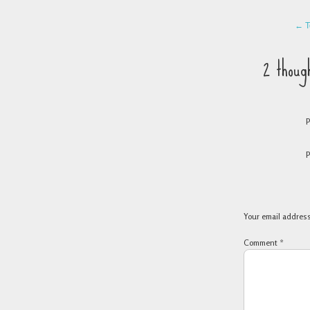
POST 
←
Τ
2 thoug
P
P
Your email address
Comment
*