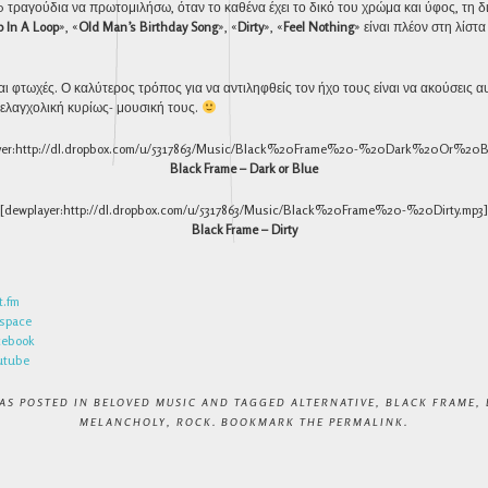
0 τραγούδια να πρωτομιλήσω, όταν το καθένα έχει το δικό του χρώμα και ύφος, τη δ
p In A Loop
», «
Old Man’s Birthday Song
», «
Dirty
», «
Feel Nothing
» είναι πλέον στη λίσ
αι φτωχές. Ο καλύτερος τρόπος για να αντιληφθείς τον ήχο τους είναι να ακούσεις 
μελαγχολική κυρίως- μουσική τους.
yer:http://dl.dropbox.com/u/5317863/Music/Black%20Frame%20-%20Dark%20Or%20B
Black Frame – Dark or Blue
[dewplayer:http://dl.dropbox.com/u/5317863/Music/Black%20Frame%20-%20Dirty.mp3]
Black Frame – Dirty
t.fm
space
cebook
utube
WAS POSTED IN
BELOVED MUSIC
AND TAGGED
ALTERNATIVE
,
BLACK FRAME
,
MELANCHOLY
,
ROCK
. BOOKMARK THE
PERMALINK
.