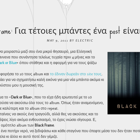
Frame: Για τέτοιες μπάντες ένα post είνα
MAY 9, 2011
BY
ELECTRIC
α μοιραστώ μαζί σου ένα μικρό θησαυρό, μια Ελληνική
ννενα που συνάντησα τελείως τυχαία πριν 4 μήνες και το
ark or Blue
» όπου στάθηκε και η αφορμή για να τους ψάξω
οφορήσει το 1ο τους album και
το έδιναν δωρεάν στο site τους
.
άει για να σχηματήσω καλή εικόνα για μια νέα μπάντα ακόμα κι
γούστου μου η μουσική της.
μα το «
Dark or Blue
», που το είχα ήδη ερωτευτεί με το 1ο
ούσα να ακούσω όλο τους το album. Όπως ήταν αναμενόμενο,
νε καλύτερη και το album στο repeat.
αίνεις να ακούς ένα τραγούδι, αλλά θες να ακούσεις και το
έψεις λίγο ακόμα ενθουσιασμό, το έχεις νιώσει σίγουρα. Ε,
ο ομότιτλο album των
Black Frame
.
 ένα ποτήρι νερό, να ξεδιψάσω και κάθε σταγόνα που έπεφτε μέσα του δεν ήταν ποτέ
ελα κι άλλο κι αυτό ποτέ δεν γέμιζε.