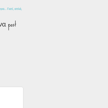
όγια… Γιατί, απλά,
να post