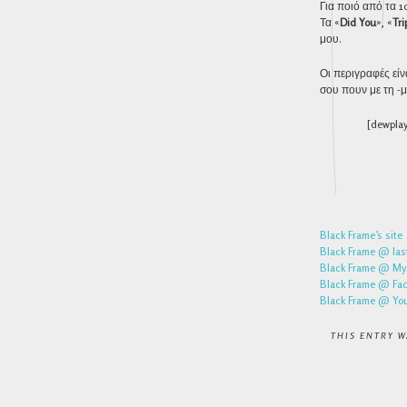
Για ποιό από τα 1
Τα «
Did You
», «
Tri
μου.
Οι περιγραφές είν
σου πουν με τη -
[dewpla
Black Frame’s site
Black Frame @ las
Black Frame @ My
Black Frame @ Fa
Black Frame @ Yo
THIS ENTRY 