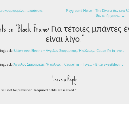
NAVIGATION
α σκουριασμένα παπούτσια.
Playground Noise – The Divers: Δεν έχω λ
δεν υπάρχουν…
→
hts on “
Black Frame: Για τέτοιες μπάντες έ
είναι λίγο.
”
ingback:
Bittersweet Electric » Άγγελος Σιαφαρίκας. Ή αλλιώς… Cause I’m in love…
ingback:
Άγγελος Σιαφαρίκας. Ή αλλιώς… Cause I’m in love… – BittersweetElectric
Leave a Reply
 will not be published.
Required fields are marked
*