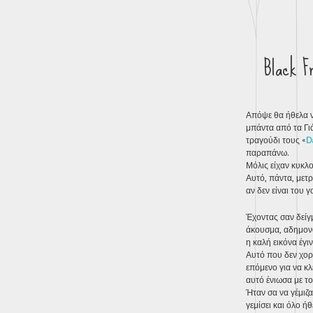
Black 
Απόψε θα ήθελα ν
μπάντα από τα Γιά
τραγούδι τους «
D
παραπάνω.
Μόλις είχαν κυκλ
Αυτό, πάντα, μετρ
αν δεν είναι του 
Έχοντας σαν δείγ
άκουσμα, αδημον
η καλή εικόνα έγι
Αυτό που δεν χορτ
επόμενο για να κλ
αυτό ένιωσα με τ
Ήταν σα να γέμιζα
γεμίσει και όλο ήθ