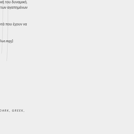
ική του δυναμική.
τα των αγαπημένων
αυτά που έχουν να
lue.mp3]
DARK
,
GREEK
,