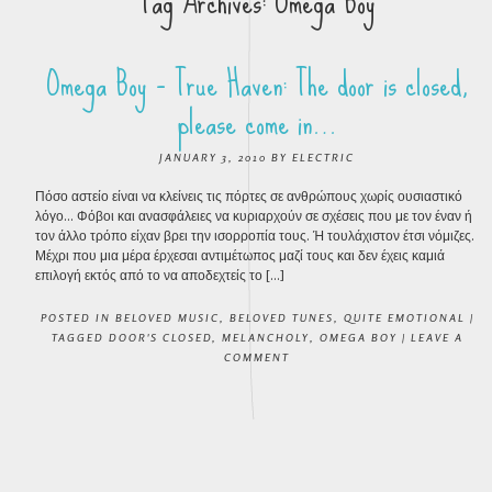
Tag Archives:
Omega Boy
Omega Boy – True Haven: The door is closed,
please come in…
JANUARY 3, 2010
BY
ELECTRIC
Πόσο αστείο είναι να κλείνεις τις πόρτες σε ανθρώπους χωρίς ουσιαστικό
λόγο… Φόβοι και ανασφάλειες να κυριαρχούν σε σχέσεις που με τον έναν ή
τον άλλο τρόπο είχαν βρει την ισορροπία τους. Ή τουλάχιστον έτσι νόμιζες.
Μέχρι που μια μέρα έρχεσαι αντιμέτωπος μαζί τους και δεν έχεις καμιά
επιλογή εκτός από το να αποδεχτείς το […]
POSTED IN
BELOVED MUSIC
,
BELOVED TUNES
,
QUITE EMOTIONAL
|
TAGGED
DOOR'S CLOSED
,
MELANCHOLY
,
OMEGA BOY
|
LEAVE A
COMMENT
POST NAVIGATION