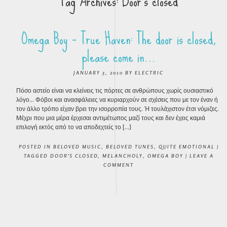
Tag Archives:
Door’s closed
Omega Boy – True Haven: The door is closed,
please come in…
JANUARY 3, 2010
BY
ELECTRIC
Πόσο αστείο είναι να κλείνεις τις πόρτες σε ανθρώπους χωρίς ουσιαστικό
λόγο… Φόβοι και ανασφάλειες να κυριαρχούν σε σχέσεις που με τον έναν ή
τον άλλο τρόπο είχαν βρει την ισορροπία τους. Ή τουλάχιστον έτσι νόμιζες.
Μέχρι που μια μέρα έρχεσαι αντιμέτωπος μαζί τους και δεν έχεις καμιά
επιλογή εκτός από το να αποδεχτείς το […]
POSTED IN
BELOVED MUSIC
,
BELOVED TUNES
,
QUITE EMOTIONAL
|
TAGGED
DOOR'S CLOSED
,
MELANCHOLY
,
OMEGA BOY
|
LEAVE A
COMMENT
POST NAVIGATION