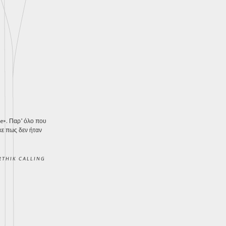
ue». Παρ’ όλο που
κε πως δεν ήταν
RTHIK CALLING