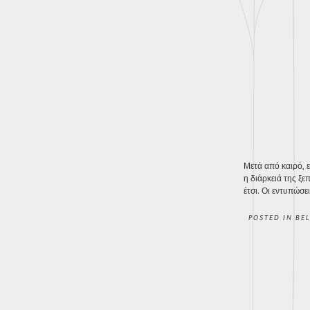
Μετά από καιρό, ε
η διάρκειά της ξε
έτσι. Οι εντυπώσ
POSTED IN
BE