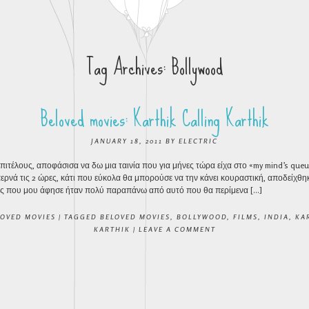
Tag Archives:
Bollywood
Beloved movies: Karthik Calling Karthik
JANUARY 18, 2011
BY
ELECTRIC
πιτέλους, αποφάσισα να δω μια ταινία που για μήνες τώρα είχα στο «my mind’s que
περνά τις 2 ώρες, κάτι που εύκολα θα μπορούσε να την κάνει κουραστική, αποδείχθη
εις που μου άφησε ήταν πολύ παραπάνω από αυτό που θα περίμενα […]
LOVED MOVIES
|
TAGGED
BELOVED MOVIES
,
BOLLYWOOD
,
FILMS
,
INDIA
,
KA
KARTHIK
|
LEAVE A COMMENT