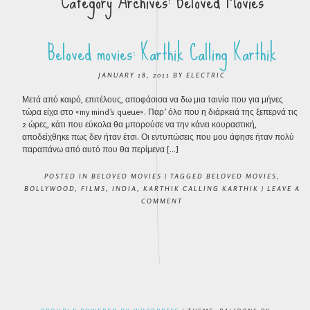
Category Archives:
Beloved Movies
Beloved movies: Karthik Calling Karthik
JANUARY 18, 2011
BY
ELECTRIC
Μετά από καιρό, επιτέλους, αποφάσισα να δω μια ταινία που για μήνες
τώρα είχα στο «my mind’s queue». Παρ’ όλο που η διάρκειά της ξεπερνά τις
2 ώρες, κάτι που εύκολα θα μπορούσε να την κάνει κουραστική,
αποδείχθηκε πως δεν ήταν έτσι. Οι εντυπώσεις που μου άφησε ήταν πολύ
παραπάνω από αυτό που θα περίμενα […]
POSTED IN
BELOVED MOVIES
|
TAGGED
BELOVED MOVIES
,
BOLLYWOOD
,
FILMS
,
INDIA
,
KARTHIK CALLING KARTHIK
|
LEAVE A
COMMENT
POST NAVIGATION