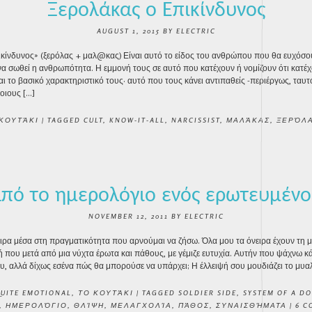
Ξερολάκας ο Επικίνδυνος
AUGUST 1, 2015
BY
ELECTRIC
κίνδυνος» (ξερόλας + μαλ@κας) Είναι αυτό το είδος του ανθρώπου που θα ευχόσο
να σωθεί η ανθρωπότητα. Η εμμονή τους σε αυτό που κατέχουν ή νομίζουν ότι κατέχο
αι το βασικό χαρακτηριστικό τους· αυτό που τους κάνει αντιπαθείς -περιέργως, ταυ
οιους […]
ΚΟΥΤΆΚΙ
|
TAGGED
CULT
,
KNOW-IT-ALL
,
NARCISSIST
,
ΜΑΛΆΚΑΣ
,
ΞΕΡΌΛ
πό το ημερολόγιο ενός ερωτευμέν
NOVEMBER 12, 2011
BY
ELECTRIC
ιρα μέσα στη πραγματικότητα που αρνούμαι να ζήσω. Όλα μου τα όνειρα έχουν τη 
ή που μετά από μια νύχτα έρωτα και πάθους, με γέμιζε ευτυχία. Αυτήν που ψάχνω κ
ου, αλλά δίχως εσένα πώς θα μπορούσε να υπάρχει; Η έλλειψή σου μουδιάζει το μυα
UITE EMOTIONAL
,
ΤΟ ΚΟΥΤΆΚΙ
|
TAGGED
SOLDIER SIDE
,
SYSTEM OF A D
,
ΗΜΕΡΟΛΌΓΙΟ
,
ΘΛΊΨΗ
,
ΜΕΛΑΓΧΟΛΊΑ
,
ΠΆΘΟΣ
,
ΣΥΝΑΙΣΘΉΜΑΤΑ
|
6 C