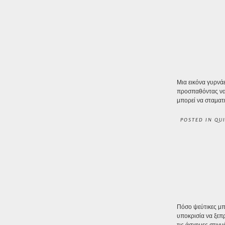
Μια εικόνα γυρνάε
προσπαθόντας να 
μπορεί να σταματήσ
POSTED IN
QU
Πόσο ψεύτικες μπο
υποκρισία να ξεπρ
τις άσχημες στιγ