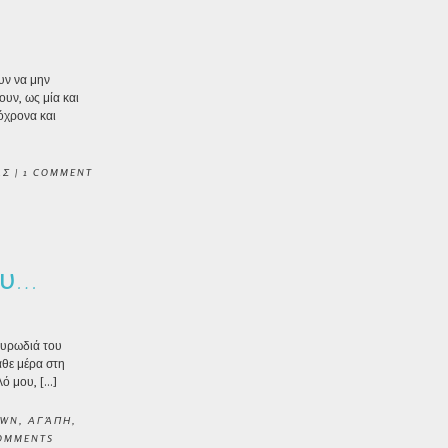
υν να μην
υν, ως μία και
τόχρονα και
ΑΣ
|
1 COMMENT
ου…
μυρωδιά του
άθε μέρα στη
λό μου, […]
OWN
,
ΑΓΆΠΗ
,
OMMENTS