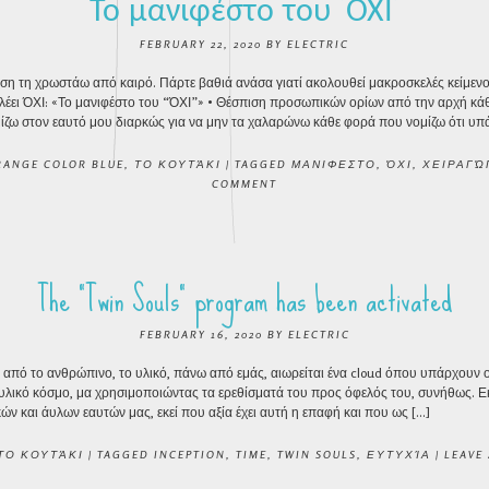
Το μανιφέστο του “ΌΧΙ”
FEBRUARY 22, 2020
BY
ELECTRIC
ση τη χρωστάω από καιρό. Πάρτε βαθιά ανάσα γιατί ακολουθεί μακροσκελές κείμεν
 λέει ΌΧΙ: «Το μανιφέστο του “ΌΧΙ”» • Θέσπιση προσωπικών ορίων από την αρχή κάθ
μίζω στον εαυτό μου διαρκώς για να μην τα χαλαρώνω κάθε φορά που νομίζω ότι υπά
RANGE COLOR BLUE
,
ΤΟ ΚΟΥΤΆΚΙ
|
TAGGED
ΜΑΝΙΦΕΣΤΟ
,
ΌΧΙ
,
ΧΕΙΡΑΓΏ
COMMENT
The “Twin Souls” program has been activated
FEBRUARY 16, 2020
BY
ELECTRIC
από το ανθρώπινο, το υλικό, πάνω από εμάς, αιωρείται ένα cloud όπου υπάρχουν οι
 υλικό κόσμο, μα χρησιμοποιώντας τα ερεθίσματά του προς όφελός του, συνήθως. Εκ
ών και άυλων εαυτών μας, εκεί που αξία έχει αυτή η επαφή και που ως […]
ΤΟ ΚΟΥΤΆΚΙ
|
TAGGED
INCEPTION
,
TIME
,
TWIN SOULS
,
ΕΥΤΥΧΊΑ
|
LEAVE