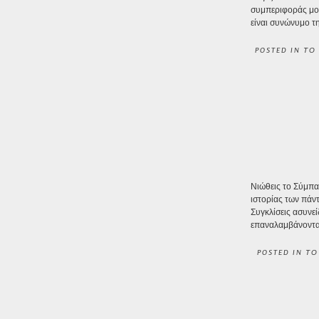
συμπεριφοράς μου
είναι συνώνυμο τη
POSTED IN
ΤΟ
Νιώθεις το Σύμπα
ιστορίας των πάν
Συγκλίσεις ασυνε
επαναλαμβάνοντας
POSTED IN
ΤΟ