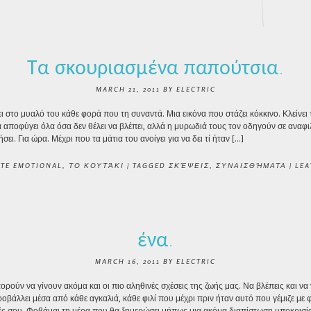
Τα σκουριασμένα παπούτσια.
MARCH 21, 2011
BY
ELECTRIC
ι στο μυαλό του κάθε φορά που τη συναντά. Μια εικόνα που στάζει κόκκινο. Κλείνει 
αποφύγει όλα όσα δεν θέλει να βλέπει, αλλά η μυρωδιά τους τον οδηγούν σε αναφι
ει. Για ώρα. Μέχρι που τα μάτια του ανοίγει για να δει τί ήταν […]
ITE EMOTIONAL
,
ΤΟ ΚΟΥΤΆΚΙ
|
TAGGED
ΣΚΈΨΕΙΣ
,
ΣΥΝΑΙΣΘΉΜΑΤΑ
|
LEA
ένα.
MARCH 16, 2011
BY
ELECTRIC
ρούν να γίνουν ακόμα και οι πιο αληθινές σχέσεις της ζωής μας. Να βλέπεις και να 
οβάλλει μέσα από κάθε αγκαλιά, κάθε φιλί που μέχρι πριν ήταν αυτό που γέμιζε με
μές σου. Φοβάμαι τη μέρα που θα ξημερώσει μήπως μια ακόμα διαπίστωση υποκρισί