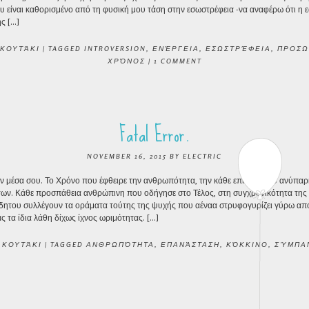
 είναι καθορισμένο από τη φυσική μου τάση στην εσωστρέφεια -να αναφέρω ότι η 
ς […]
 ΚΟΥΤΆΚΙ
|
TAGGED
INTROVERSION
,
ΕΝΈΡΓΕΙΑ
,
ΕΣΩΣΤΡΈΦΕΙΑ
,
ΠΡΟΣΩ
ΧΡΌΝΟΣ
|
1 COMMENT
Fatal Error.
NOVEMBER 16, 2015
BY
ELECTRIC
ν μέσα σου. Το Χρόνο που έφθειρε την ανθρωπότητα, την κάθε επιλογή του ανύπαρ
των. Κάθε προσπάθεια ανθρώπινη που οδήγησε στο Τέλος, στη συγχρονικότητα της
ίδητου συλλέγουν τα οράματα τούτης της ψυχής που αέναα στρυφογυρίζει γύρω από
 τα ίδια λάθη δίχως ίχνος ωριμότητας. […]
 ΚΟΥΤΆΚΙ
|
TAGGED
ΑΝΘΡΩΠΌΤΗΤΑ
,
ΕΠΑΝΆΣΤΑΣΗ
,
ΚΌΚΚΙΝΟ
,
ΣΎΜΠΑ