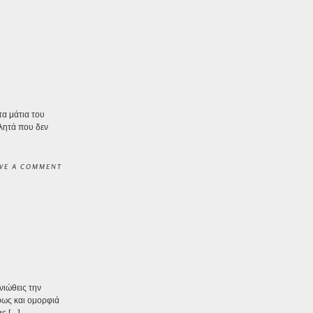
τα μάτια του
λητά που δεν
VE A COMMENT
νιώθεις την
 φως και ομορφιά
ας […]