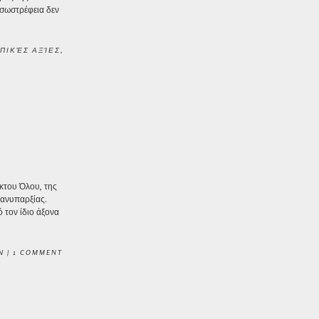
εσωστρέφεια δεν
ΠΙΚΈΣ ΑΞΊΕΣ
,
κτου Όλου, της
 ανυπαρξίας.
 τον ίδιο άξονα
Ν
|
1 COMMENT