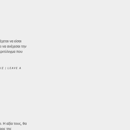
χεται να είσαι
ι να ανέχεσαι την
εριτύλιγμα που
ΙΣ
|
LEAVE A
. Η αξία τους, θα
έρος της