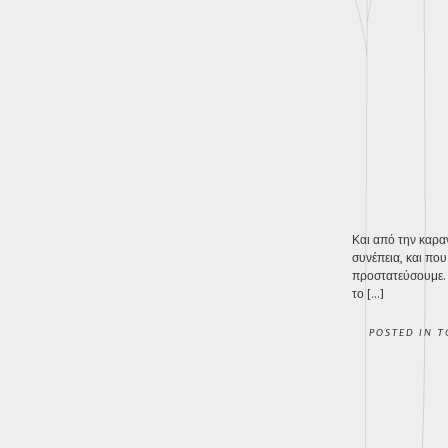
Και από την καρα
συνέπεια, και που
προστατεύσουμε. 
το […]
POSTED IN
Τ