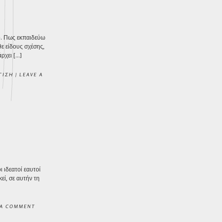
ο. Πως εκπαιδεύω
ε είδους σχέσης,
ρχει […]
ΓΙΣΗ
|
LEAVE A
 ιδεατοί εαυτοί
εί, σε αυτήν τη
 A COMMENT