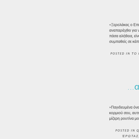
«Ξερολάκας ο Επι
αναπαράχθει για 
πάσα αλήθεια, είν
συμπαθείς σε κάπ
POSTED IN
ΤΟ 
…α
»Παγιδευμένα όνε
κορμιού σου, αυτ
μίζερη ρουτίνα μ
POSTED IN
Q
ΈΡΩΤΑΣ