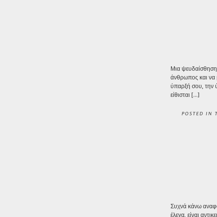
Μια ψευδαίσθηση μ
άνθρωπος και να μ
ύπαρξή σου, την 
είθισται […]
POSTED IN
Συχνά κάνω αναφορ
έλεγα, είναι αντι