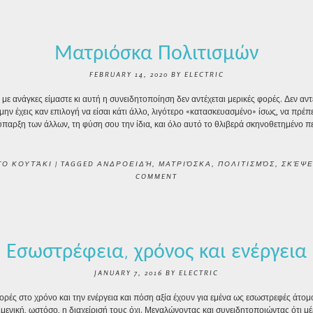
Ματριόσκα Πολιτισμών
FEBRUARY 14, 2020
BY
ELECTRIC
ε ανάγκες είμαστε κι αυτή η συνειδητοποίηση δεν αντέχεται μερικές φορές. Δεν αντέ
ην έχεις καν επιλογή να είσαι κάτι άλλο, λιγότερο «κατασκευασμένο» ίσως, να πρέπε
ύπαρξη των άλλων, τη φύση σου την ίδια, και όλο αυτό το θλιβερά σκηνοθετημένο π
ΤΟ ΚΟΥΤΆΚΙ
|
TAGGED
ΑΝΔΡΟΕΙΔΉ
,
ΜΑΤΡΙΌΣΚΑ
,
ΠΟΛΙΤΙΣΜΌΣ
,
ΣΚΈΨΕ
COMMENT
Εσωστρέφεια, χρόνος και ενέργεια
JANUARY 7, 2016
BY
ELECTRIC
ές στο χρόνο και την ενέργεια και πόση αξία έχουν για εμένα ως εσωστρεφές άτομο
κειμενική, ωστόσο, η διαχείρισή τους όχι. Μεγαλώνοντας και συνειδητοποιώντας ότι μ