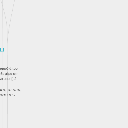
ου…
μυρωδιά του
άθε μέρα στη
λό μου, […]
OWN
,
ΑΓΆΠΗ
,
OMMENTS