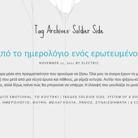
Tag Archives:
Soldier Side
πό το ημερολόγιο ενός ερωτευμέν
NOVEMBER 12, 2011
BY
ELECTRIC
ιρα μέσα στη πραγματικότητα που αρνούμαι να ζήσω. Όλα μου τα όνειρα έχουν τη 
ή που μετά από μια νύχτα έρωτα και πάθους, με γέμιζε ευτυχία. Αυτήν που ψάχνω κ
ου, αλλά δίχως εσένα πώς θα μπορούσε να υπάρχει; Η έλλειψή σου μουδιάζει το μυα
UITE EMOTIONAL
,
ΤΟ ΚΟΥΤΆΚΙ
|
TAGGED
SOLDIER SIDE
,
SYSTEM OF A D
,
ΗΜΕΡΟΛΌΓΙΟ
,
ΘΛΊΨΗ
,
ΜΕΛΑΓΧΟΛΊΑ
,
ΠΆΘΟΣ
,
ΣΥΝΑΙΣΘΉΜΑΤΑ
|
6 C