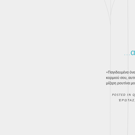
…α
»Παγιδευμένα όνε
κορμιού σου, αυτ
μίζερη ρουτίνα μ
POSTED IN
Q
ΈΡΩΤΑΣ