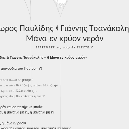
ρος Παυλίδης & Γιάννης Τσανάκαλη
Μάνα εν κρύον νερόν
SEPTEMBER 24, 2007
BY
ELECTRIC
ης & Γιάννης Τσανάκαλης – Η Μάνα εν κρύον νερόν
»
 τραγούδια του Πόντου… :'(
 και άλλο κε μπορεί
αν, ατότε θέλ’ ζωήν, ατότε θέλ’ ζωήν
 ώρα και άλλο κι θα ζει
ρέος σοις θα καίεται η ψύ σ’
ρόν και σο ποτήρ’ κε μπαίν’
αι, η μάνα να μη εν, η μάνα να μη εν
 η μάνα εν ρασίν
ώρα σ’, μανίτσα, μανίτσα, μανίτσα’μ θα τσαείς