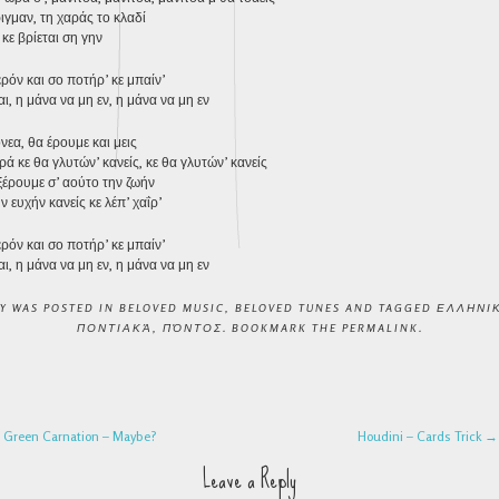
ιγμαν, τη χαράς το κλαδί
 κε βρίεται ση γην
ρόν και σο ποτήρ’ κε μπαίν’
αι, η μάνα να μη εν, η μάνα να μη εν
νεα, θα έρουμε και μεις
ιρά κε θα γλυτών’ κανείς, κε θα γλυτών’ κανείς
εξέρουμε σ’ αούτο την ζωήν
ν ευχήν κανείς κε λέπ’ χαΐρ’
ρόν και σο ποτήρ’ κε μπαίν’
αι, η μάνα να μη εν, η μάνα να μη εν
RY WAS POSTED IN
BELOVED MUSIC
,
BELOVED TUNES
AND TAGGED
ΕΛΛΗΝΙ
ΠΟΝΤΙΑΚΆ
,
ΠΌΝΤΟΣ
. BOOKMARK THE
PERMALINK
.
NAVIGATION
Green Carnation – Maybe?
Houdini – Cards Trick
→
Leave a Reply