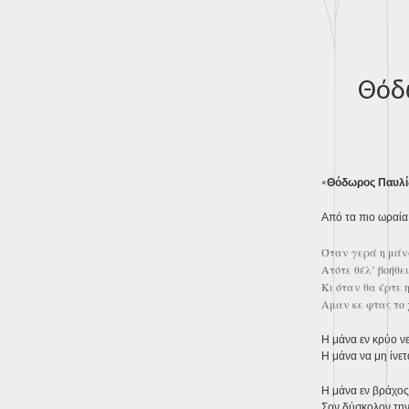
Θόδω
«
Θόδωρος Παυλίδ
Από τα πιο ωραία
Όταν γερά η μάνα
Ατότε θέλ’ βοήθει
Κι όταν θα έρτε η
Αμαν κε φτας το χ
Η μάνα εν κρύο νε
Η μάνα να μη ίνετ
Η μάνα εν βράχος,
Σον δύσκολον την 