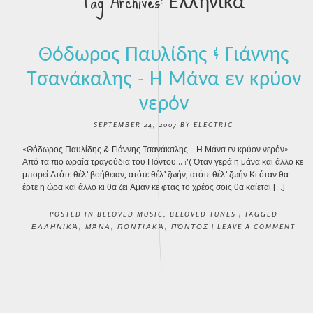
Tag Archives:
Ελληνικά
Θόδωρος Παυλίδης & Γιάννης
Τσανάκαλης – Η Μάνα εν κρύον
νερόν
SEPTEMBER 24, 2007
BY
ELECTRIC
«Θόδωρος Παυλίδης & Γιάννης Τσανάκαλης – Η Μάνα εν κρύον νερόν»
Από τα πιο ωραία τραγούδια του Πόντου… :'( Όταν γερά η μάνα και άλλο κε
μπορεί Ατότε θέλ’ βοήθειαν, ατότε θέλ’ ζωήν, ατότε θέλ’ ζωήν Κι όταν θα
έρτε η ώρα και άλλο κι θα ζει Αμαν κε φτας το χρέος σοις θα καίεται […]
POSTED IN
BELOVED MUSIC
,
BELOVED TUNES
|
TAGGED
ΕΛΛΗΝΙΚΆ
,
ΜΆΝΑ
,
ΠΟΝΤΙΑΚΆ
,
ΠΌΝΤΟΣ
|
LEAVE A COMMENT
POST NAVIGATION