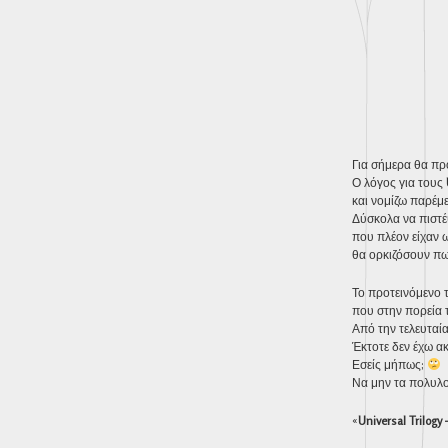
Για σήμερα θα πρό
Ο λόγος για τους
και νομίζω παρέμε
Δύσκολα να πιστέ
που πλέον είχαν 
θα ορκιζόσουν πω
Το προτεινόμενο τ
που στην πορεία τ
Από την τελευταία
Έκτοτε δεν έχω ακ
Εσείς μήπως;
Να μην τα πολυ
«
Universal Trilogy 