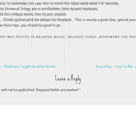
τους το καλοκαίρι του 1995 που το κοινό δεν ήξερε καλά καλά τι θ’ ακούσει,
ε Universal Trilogy, και οι αντιδράσεις ήταν αρχικά περίεργες
τά δεν υπήρχε κανείς που να μην χορεύει.
 Εννέα χρόνια μετά και ακόμα την θυμάμαι… This is mostly a good idea, special your 
llow these tips, you should be good to go.
TRY WAS POSTED IN
BELOVED MUSIC
,
BELOVED TUNES
. BOOKMARK THE
PE
NAVIGATION
y – Madness Caught Another Victim
Azure Ray – Look To Me
Leave a Reply
 will not be published.
Required fields are marked
*