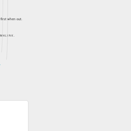
first when out.
RMALINK
.
→