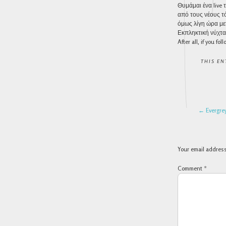
Θυμάμαι ένα live 
από τους νέους τότ
όμως λίγη ώρα με
Εκπληκτική νύχτα…
After all, if you fo
THIS EN
POST 
←
Evergre
Your email address
Comment
*