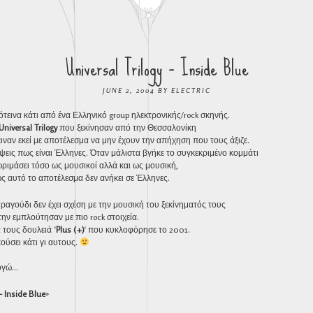
Universal Trilogy – Inside Blue
JUNE 2, 2004
BY
ELECTRIC
τεινα κάτι από ένα Ελληνικό group ηλεκτρονικής/rock σκηνής.
Universal Trilogy
που ξεκίνησαν από την Θεσσαλονίκη
ιναν εκεί με αποτέλεσμα να μην έχουν την απήχηση που τους άξιζε.
ψεις πως είναι Έλληνες. Όταν μάλιστα βγήκε το συγκεκριμένο κομμάτι
ωριμάσει τόσο ως μουσικοί αλλά και ως μουσική,
ς αυτό το αποτέλεσμα δεν ανήκει σε Έλληνες.
ραγούδι δεν έχει σχέση με την μουσική του ξεκίνηματός τους
ην εμπλούτησαν με πιο rock στοιχεία.
 τους δουλειά ‘
Plus (+)
‘ που κυκλοφόρησε το 2001.
ούσει κάτι γι αυτους.
λογώ…
– Inside Blue
»