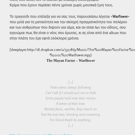
Κρίμα που έχουν περάσει πέντε χρόνια χωρίς μουσικά ίχνη τους.
Το τραγούδι που επέλεξα για να σας τους παρουσιάσω λέγεται «
Warflower
»
που μιλά για τη ματαιότητα και την σκληρή πραγματικότητα του πολέμου
και των ανθρώπων που διψούν για αίμα, και αν είσαι fan του είδους, σου
εγγυώμαι πως θα είναι ο νέος σου έρωτας, κι ας είναι από ένα album που
στην πλάτη του έχει εφτά ολόκληρα χρόνια.
[dewplayer:http://dl.dropbox.com/u/5317863/Music/The%20Mayan%20Factor%2
%2001%20Warflower.mp3]
The Mayan Factor – Warflower
[…]
Hate seems always following
Can’t tell if I should just run or hide
Some people hold onto their misery
A token of their lives
Painted faces, warlike, they march on
Feel the end near, blinding and screaming
For blood they’d do anything.
[…]