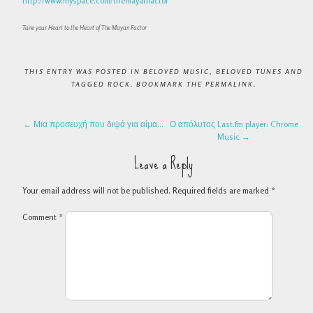
http://www.myspace.com/themayanfactor
Tune your Heart to the Heart of The Mayan Factor
THIS ENTRY WAS POSTED IN
BELOVED MUSIC
,
BELOVED TUNES
AND
TAGGED
ROCK
. BOOKMARK THE
PERMALINK
.
POST NAVIGATION
←
Μια προσευχή που διψά για αίμα…
Ο απόλυτος Last.fm player: Chrome
Music
→
Leave a Reply
Your email address will not be published.
Required fields are marked
*
Comment
*