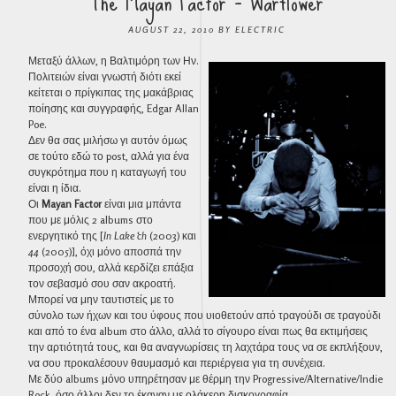
The Mayan Factor – Warflower
AUGUST 22, 2010
BY
ELECTRIC
Μεταξύ άλλων, η Βαλτιμόρη των Ην.
Πολιτειών είναι γνωστή διότι εκεί
κείτεται ο πρίγκιπας της μακάβριας
ποίησης και συγγραφής, Edgar Allan
Poe.
Δεν θα σας μιλήσω γι αυτόν όμως
σε τούτο εδώ το post, αλλά για ένα
συγκρότημα που η καταγωγή του
είναι η ίδια.
Οι
Mayan Factor
είναι μια μπάντα
που με μόλις 2 albums στο
ενεργητικό της [
In Lake ‘ch
(2003) και
44
(2005)], όχι μόνο αποσπά την
προσοχή σου, αλλά κερδίζει επάξια
τον σεβασμό σου σαν ακροατή.
Μπορεί να μην ταυτιστείς με το
σύνολο των ήχων και του ύφους που υιοθετούν από τραγούδι σε τραγούδι
και από το ένα album στο άλλο, αλλά το σίγουρο είναι πως θα εκτιμήσεις
την αρτιότητά τους, και θα αναγνωρίσεις τη λαχτάρα τους να σε εκπλήξουν,
να σου προκαλέσουν θαυμασμό και περιέργεια για τη συνέχεια.
Με δύο albums μόνο υπηρέτησαν με θέρμη την Progressive/Alternative/Indie
Rock, όσο άλλοι δεν το έκαναν με ολάκερη δισκογραφία.