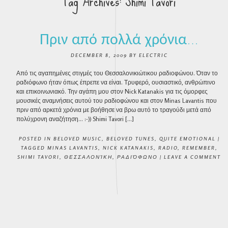
Tag Archives:
Shimi Tavori
Πριν από πολλά χρόνια…
DECEMBER 8, 2009
BY
ELECTRIC
Από τις αγαπημένες στιγμές του Θεσσαλονικιώτικου ραδιοφώνου. Όταν το
ραδιόφωνο ήταν όπως έπρεπε να είναι. Τρυφερό, ουσιαστικό, ανθρώπινο
και επικοινωνιακό. Την αγάπη μου στον Nick Katanakis για τις όμορφες
μουσικές αναμνήσεις αυτού του ραδιοφώνου και στον Minas Lavantis που
πριν από αρκετά χρόνια με βοήθησε να βρω αυτό το τραγούδι μετά από
πολύχρονη αναζήτηση… :-)) Shimi Tavori […]
POSTED IN
BELOVED MUSIC
,
BELOVED TUNES
,
QUITE EMOTIONAL
|
TAGGED
MINAS LAVANTIS
,
NICK KATANAKIS
,
RADIO
,
REMEMBER
,
SHIMI TAVORI
,
ΘΕΣΣΑΛΟΝΊΚΗ
,
ΡΑΔΙΌΦΩΝΟ
|
LEAVE A COMMENT
POST NAVIGATION