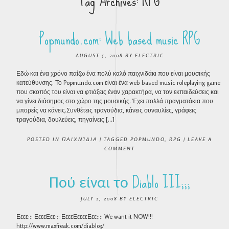
Tag Archives:
RPG
Popmundo.com: Web based music RPG
AUGUST 5, 2008
BY
ELECTRIC
Εδώ και ένα χρόνο παίζω ένα πολύ καλό παιχνιδάκι που είναι μουσικής
κατεύθυνσης. Το Popmundo.com είναι ένα web based music roleplaying game
που σκοπός του είναι να φτιάξεις έναν χαρακτήρα, να τον εκπαιδεύσεις και
να γίνει διάσημος στο χώρο της μουσικής. Έχει πολλά πραγματάκια που
μπορείς να κάνεις.Συνθέτεις τραγούδια, κάνεις συναυλίες, γράφεις
τραγούδια, δουλεύεις, πηγαίνεις […]
POSTED IN
ΠΑΙΧΝΊΔΙΑ
|
TAGGED
POPMUNDO
,
RPG
|
LEAVE A
COMMENT
Πού είναι το Diablo III;;;
JULY 1, 2008
BY
ELECTRIC
Εεεε;;; ΕεεεΕεε;;; ΕεεεΕεεεεΕεε;;;; We want it NOW!!!
http://www.maxfreak.com/diablo3/