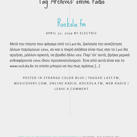
Tag Archives:
online radio
Rockola.fm
APRIL 30, 2009
BY
ELECTRIC
Μετά την πόρτα που φάγαμε από το Last.fm, ξεκίνησα την αναζήτηση
άλλων παρόμοιων sites, αν και η πικρή αλήθεια είναι πως σαν το Last θα
αργήσει, μάλλον αρκετά, να βρεθεί άλλο site. Παρ’ όλ’ αυτά, βρήκα μερικά
ενδιαφέροντα sites ίδιου προσανατολισμού. Ένα από αυτά είναι και το
www.rockola.fm το οποίο μπορώ να πω πως αμέσως […]
POSTED IN
STRANGE COLOR BLUE
|
TAGGED
LAST.FM
,
MUSICOVERY.COM
,
ONLINE RADIO
,
ROCKOLA.FM
,
WEB RADIO
|
LEAVE A COMMENT
POST NAVIGATION