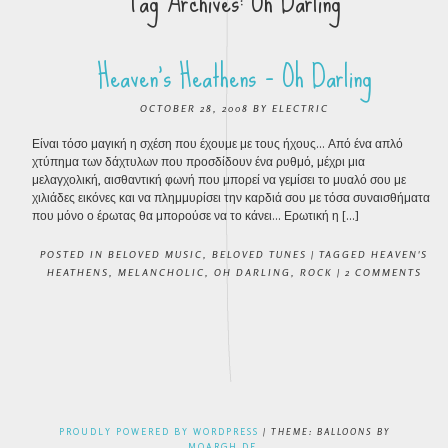
Tag Archives:
Oh Darling
Heaven’s Heathens – Oh Darling
OCTOBER 28, 2008
BY
ELECTRIC
Είναι τόσο μαγική η σχέση που έχουμε με τους ήχους… Από ένα απλό
χτύπημα των δάχτυλων που προσδίδουν ένα ρυθμό, μέχρι μια
μελαγχολική, αισθαντική φωνή που μπορεί να γεμίσει το μυαλό σου με
χιλιάδες εικόνες και να πλημμυρίσει την καρδιά σου με τόσα συναισθήματα
που μόνο ο έρωτας θα μπορούσε να το κάνει… Ερωτική η […]
POSTED IN
BELOVED MUSIC
,
BELOVED TUNES
|
TAGGED
HEAVEN'S
HEATHENS
,
MELANCHOLIC
,
OH DARLING
,
ROCK
|
2 COMMENTS
POST NAVIGATION
PROUDLY POWERED BY WORDPRESS
|
THEME: BALLOONS BY
MOARGH.DE
.