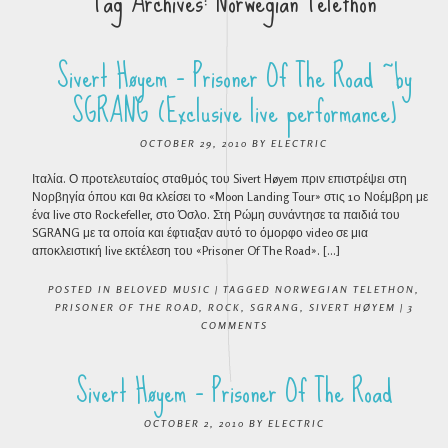
Tag Archives:
Norwegian Telethon
Sivert Høyem – Prisoner Of The Road ~by
SGRANG (Exclusive live performance)
OCTOBER 29, 2010
BY
ELECTRIC
Ιταλία. Ο προτελευταίος σταθμός του Sivert Høyem πριν επιστρέψει στη
Νορβηγία όπου και θα κλείσει το «Moon Landing Tour» στις 10 Νοέμβρη με
ένα live στο Rockefeller, στο Όσλο. Στη Ρώμη συνάντησε τα παιδιά του
SGRANG με τα οποία και έφτιαξαν αυτό το όμορφο video σε μια
αποκλειστική live εκτέλεση του «Prisoner Of The Road». […]
POSTED IN
BELOVED MUSIC
|
TAGGED
NORWEGIAN TELETHON
,
PRISONER OF THE ROAD
,
ROCK
,
SGRANG
,
SIVERT HØYEM
|
3
COMMENTS
Sivert Høyem – Prisoner Of The Road
OCTOBER 2, 2010
BY
ELECTRIC