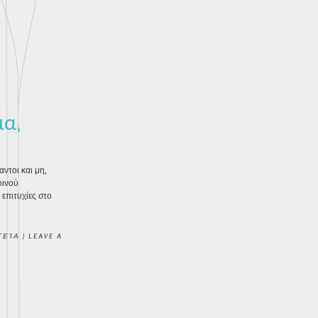
μα;
ντοι και μη,
οινού
επιτυχίες στο
ΤΕΊΑ
|
LEAVE A