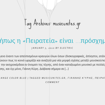
Tag Archives:
musicunites.gr
πως η «Πειρατεία» είναι …πρόσχη
JANUARY 5, 2010
BY
ELECTRIC
μενο έναντι των απελπισμένων κραυγών όλων όσων (δισκογραφικές, άπληστοι, ατάλα
τώνουν πως το κοινό ωριμάζει και αναζητά μια νέα μορφή σχέσης μεταξύ μουσικού/κ
την αισχροκέρδεια εν όνοματι της τέχνης, από έναν καταξιωμένο μουσικό με πολλές 
ης, και όχι μόνο, Γιάννη Κύρη. Διάβασα σήμερα σε […]
RANGE COLOR BLUE
|
TAGGED
MUSICUNITES.GR
,
ΓΙΆΝΝΗΣ ΚΎΡΗΣ
,
ΠΕΙΡΑ
COMMENT