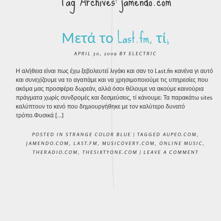
Tag Archives:
jamendo.com
Μετά το Last.fm, τί;
APRIL 30, 2009
BY
ELECTRIC
Η αλήθεια είναι πως έχω ξεβολευτεί λιγάκι και σαν το Last.fm κανένα γι αυτό
και συνεχίζουμε να το αγαπάμε και να χρησιμοποιούμε τις υπηρεσίες που
ακόμα μας προσφέρει δωρεάν, αλλά όσοι θέλουμε να ακούμε καινούρια
πράγματα χωρίς συνδρομές και δεσμεύσεις, τί κάνουμε; Τα παρακάτω sites
καλύπτουν το κενό που δημιουργήθηκε με τον καλύτερο δυνατό
τρόπο.Φυσικά […]
POSTED IN
STRANGE COLOR BLUE
|
TAGGED
AUPEO.COM
,
JAMENDO.COM
,
LAST.FM
,
MUSICOVERY.COM
,
ONLINE MUSIC
,
THERADIO.COM
,
THESIXTYONE.COM
|
LEAVE A COMMENT
POST NAVIGATION