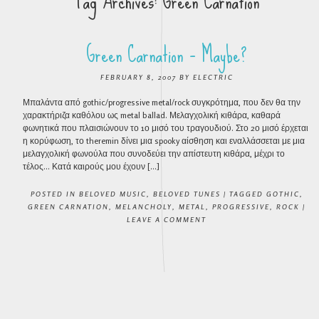
Tag Archives:
Green Carnation
Green Carnation – Maybe?
FEBRUARY 8, 2007
BY
ELECTRIC
Μπαλάντα από gothic/progressive metal/rock συγκρότημα, που δεν θα την
χαρακτήριζα καθόλου ως metal ballad. Μελαγχολική κιθάρα, καθαρά
φωνητικά που πλαισιώνουν το 1ο μισό του τραγουδιού. Στο 2ο μισό έρχεται
η κορύφωση, το theremin δίνει μια spooky αίσθηση και εναλλάσσεται με μια
μελαγχολική φωνούλα που συνοδεύει την απίστευτη κιθάρα, μέχρι το
τέλος… Κατά καιρούς μου έχουν […]
POSTED IN
BELOVED MUSIC
,
BELOVED TUNES
|
TAGGED
GOTHIC
,
GREEN CARNATION
,
MELANCHOLY
,
METAL
,
PROGRESSIVE
,
ROCK
|
LEAVE A COMMENT
POST NAVIGATION