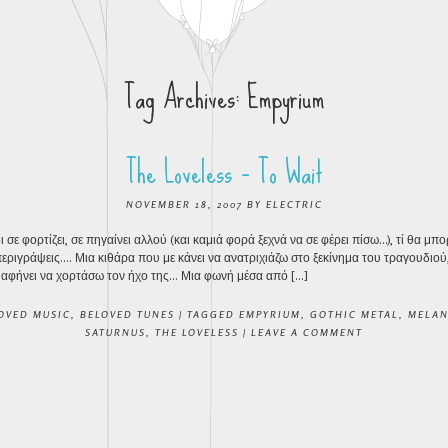
Tag Archives:
Empyrium
The Loveless – To Wait
NOVEMBER 18, 2007
BY
ELECTRIC
 σε φορτίζει, σε πηγαίνει αλλού (και καμιά φορά ξεχνά να σε φέρει πίσω…), τί θα μπο
εριγράψεις…. Μια κιθάρα που με κάνει να ανατριχιάζω στο ξεκίνημα του τραγουδιού,
ε αφήνει να χορτάσω τον ήχο της… Μια φωνή μέσα από […]
OVED MUSIC
,
BELOVED TUNES
|
TAGGED
EMPYRIUM
,
GOTHIC METAL
,
MELAN
SATURNUS
,
THE LOVELESS
|
LEAVE A COMMENT