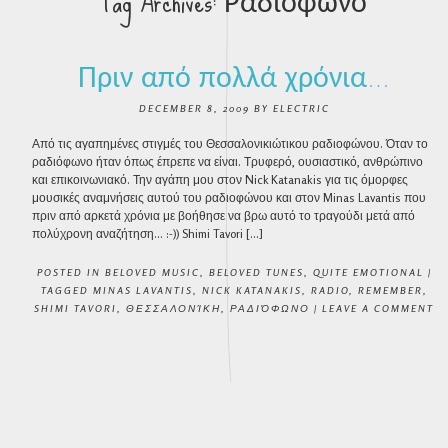
Tag Archives:
Ραδιόφωνο
Πριν από πολλά χρόνια…
DECEMBER 8, 2009
BY
ELECTRIC
Από τις αγαπημένες στιγμές του Θεσσαλονικιώτικου ραδιοφώνου. Όταν το
ραδιόφωνο ήταν όπως έπρεπε να είναι. Τρυφερό, ουσιαστικό, ανθρώπινο
και επικοινωνιακό. Την αγάπη μου στον Nick Katanakis για τις όμορφες
μουσικές αναμνήσεις αυτού του ραδιοφώνου και στον Minas Lavantis που
πριν από αρκετά χρόνια με βοήθησε να βρω αυτό το τραγούδι μετά από
πολύχρονη αναζήτηση… :-)) Shimi Tavori […]
POSTED IN
BELOVED MUSIC
,
BELOVED TUNES
,
QUITE EMOTIONAL
|
TAGGED
MINAS LAVANTIS
,
NICK KATANAKIS
,
RADIO
,
REMEMBER
,
SHIMI TAVORI
,
ΘΕΣΣΑΛΟΝΊΚΗ
,
ΡΑΔΙΌΦΩΝΟ
|
LEAVE A COMMENT
POST NAVIGATION