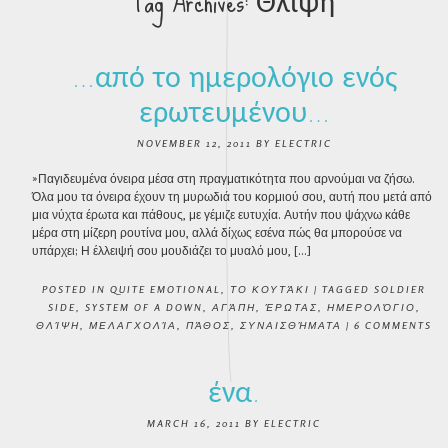
Tag Archives:
Θλίψη
…από το ημερολόγιο ενός
ερωτευμένου…
NOVEMBER 12, 2011
BY
ELECTRIC
»Παγιδευμένα όνειρα μέσα στη πραγματικότητα που αρνούμαι να ζήσω.
Όλα μου τα όνειρα έχουν τη μυρωδιά του κορμιού σου, αυτή που μετά από
μια νύχτα έρωτα και πάθους, με γέμιζε ευτυχία. Αυτήν που ψάχνω κάθε
μέρα στη μίζερη ρουτίνα μου, αλλά δίχως εσένα πώς θα μπορούσε να
υπάρχει; Η έλλειψή σου μουδιάζει το μυαλό μου, […]
POSTED IN
QUITE EMOTIONAL
,
ΤΟ ΚΟΥΤΆΚΙ
|
TAGGED
SOLDIER
SIDE
,
SYSTEM OF A DOWN
,
ΑΓΆΠΗ
,
ΈΡΩΤΑΣ
,
ΗΜΕΡΟΛΌΓΙΟ
,
ΘΛΊΨΗ
,
ΜΕΛΑΓΧΟΛΊΑ
,
ΠΆΘΟΣ
,
ΣΥΝΑΙΣΘΉΜΑΤΑ
|
6 COMMENTS
ένα.
MARCH 16, 2011
BY
ELECTRIC