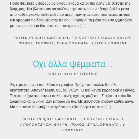
Πόσο ψεύτικες μπορούν να γίνουν ακόμα και οι πιο αληθινές σχέσεις της
ζωής μας. Να βλέπεις και να νιώθεις την υποκρισία να ξεπροβάλλει μέσα
από κάθε αγκαλιά, κάθε φιλί που μέχρι πριν ήταν αυτό που γέμιζε με φως
και ομορφιά τις άσχημες στιγμές σου. Φοβάμαι τη μέρα που θα ξημερώσει
μήπως μια ακόμα διαπίστωση υποκρισίας […]
POSTED IN
QUITE EMOTIONAL
,
ΤΟ ΚΟΥΤΆΚΙ
|
TAGGED
ΘΛΊΨΗ
,
ΠΌΝΟΣ
,
ΣΚΈΨΕΙΣ
,
ΣΥΝΑΙΣΘΉΜΑΤΑ
|
LEAVE A COMMENT
Όχι άλλα ψέμματα…
JUNE 27, 2010
BY
ELECTRIC
Έχει μέρες τώρα που θέλω να γράψω. Πράγματα πολλά. Και όλα
ακατάστατα. Απογοήτευση, θυμός, θλίψη. Κι εκεί κοντά καραδοκεί ο Πόνος.
Τελευταία έχω αποκτήσει πολύ στενές σχέσεις μαζί του. Σε όλα τα επίπεδα.
Σωματικά και ψυχικά. Δεν μπορώ να πω. Με εκπλήσσει σχεδόν καθημερινά.
Μα πιο πολύ θαυμάζω τον τρόπο που δεν βρήκα ποτέ να […]
POSTED IN
QUITE EMOTIONAL
,
ΤΟ ΚΟΥΤΆΚΙ
|
TAGGED
ΑΠΟΓΟΉΤΕΥΣΗ
,
ΘΛΊΨΗ
,
ΠΌΝΟΣ
,
ΣΥΝΑΙΣΘΉΜΑΤΑ
|
6
COMMENTS