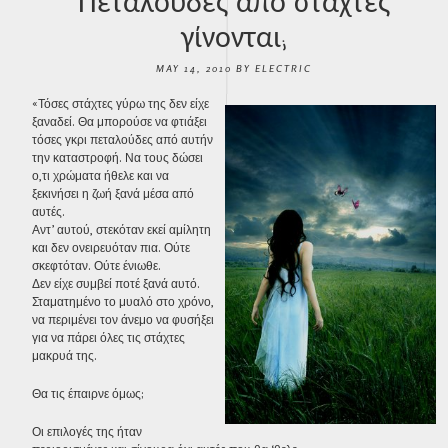
Πεταλούδες από στάχτες
γίνονται;
MAY 14, 2010
BY
ELECTRIC
«Τόσες στάχτες γύρω της δεν είχε
ξαναδεί. Θα μπορούσε να φτιάξει
τόσες γκρι πεταλούδες από αυτήν
την καταστροφή. Να τους δώσει
ο,τι χρώματα ήθελε και να
ξεκινήσει η ζωή ξανά μέσα από
αυτές.
Αντ’ αυτού, στεκόταν εκεί αμίλητη
και δεν ονειρευόταν πια. Ούτε
σκεφτόταν. Ούτε ένιωθε.
Δεν είχε συμβεί ποτέ ξανά αυτό.
Σταματημένο το μυαλό στο χρόνο,
να περιμένει τον άνεμο να φυσήξει
για να πάρει όλες τις στάχτες
μακρυά της.
Θα τις έπαιρνε όμως;
Οι επιλογές της ήταν