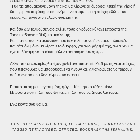
περιορισμένες και σίγουρα όχι αυτές που θα ‘θελε.
Ή θα τις απομάκρυνε μόνη της και θα λέρωνε τα όμορφα, λευκά της χέρια ή
θα περίμενε το φύσημα του ανέμου να σκορπίσει τη στάχτη εδώ κι εκεί,
ακόμα και πάνω στο γαλάζιο φόρεμά της.
Και όσο δεν τολμούσε να διαλέξει, τόσο ο χρόνος κύλαγε μπροστά της.
Τόσο η αδράνεια βίαζε το μυαλό της.
Και η μέρα που θα μετάνιωνε που δεν τόλμησε να δοκιμάσει, πλησίαζε.
Και τότε όχι μόνο θα λέρωνε το όμορφο, γαλάζιο φόρεμά της, αλλά δεν θα
είχε τη δύναμη να το κάνει πάλι να αστράφτει όπως πριν.
Αλλά τότε οι ευκαιρίες θα είχαν χαθεί ανεπιστρεπτί. Μαζί με τις γκρι στάχτες
που πεταλούδες θα μπορούσανε να γίνουν και χίλια χρώματα να πάρουν
απ’ τα όνειρα που δεν τόλμησε να σώσει.»
Γι αυτό μικρή μου, αγαπημένη, φύγε… Και μην κοιτάξεις πίσω.
Μπροστά είναι η ζωή που ψάχνεις, η ζωή που να ζήσεις λαχταράς.
Εγώ κοντά σου θα ‘μαι…
THIS ENTRY WAS POSTED IN
QUITE EMOTIONAL
,
ΤΟ ΚΟΥΤΆΚΙ
AND
TAGGED
ΠΕΤΑΛΟΎΔΕΣ
,
ΣΤΆΧΤΕΣ
. BOOKMARK THE
PERMALINK
.