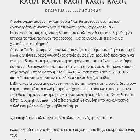
κλαπ κλαπ κλαπ κλαπ κλαπ
DECEMBER 11, 2008
BY
EDGAR
Απόψε εγκαινιάζουμε την κατηγορία “και θα χεστούμε στο τάληρο!”
<χειροκρότημα>κλαπ κλαπ κλαπ κλαπ κλαπ</χειροκρότημα>
Κατα καιρούς μας έρχονται φλασιές του στυλ “Δεν θα ήταν καλή φάση να
υπήρχε το τάδε πράγμα? πςςςςςςςςς… Θα το βγάλουμε εμείς και θα
χεστούμε στο τάληρο!”.
Αυτό το “τάδε” μπορεί να είναι κάτι απλό (κάτι που μπορεί ήδη να υπάρχει
αλλα δεν είναι ευρέως γνωστό) το οποίο όμως είναι τρομερά πρακτικό ή να
είναι μια διαφορετική προσέγκηση σε πράγματα που τα έχουμε συνηθήσει
με έναν πολύ συγκεκριμένο τρόπο και για αυτόν τον λόγο θα έκανε θράυση
στην αγορά. Όπως ας πούμε το hover board του τύπου στο “back to the
future” που ναι μεν είναι ενα απλό skate αλλά δεν έχει ρόδες.
Βέβαια καμία φορά μας έρχονται και ιδέες για πράγματα τα οποία δεν έχουν
καμία πρακτικότητα αλλά μπορεί να έχουν πλάκα σαν ιδέα, που και μόνο
που θα υπάρχουν τριγύρο μας θα είναι καλή φάση. Όπως η “Σοκολατούχα
φέτα” (copyright by me). Τυρί φέτα δηλαδή φτιαγμένη απο σοκολατούχο
γάλα! (ναι μάλλον θα έχει αηδία γεύση :p)
<χειροκρότημα>κλαπ κλαπ κλαπ κλαπ κλαπ</χειροκρότημα>
(κλαπ κλαπ)(<-πάντα θα υπάρχει και ο άσχετος που θα χειροκροτάει μόνος
του)