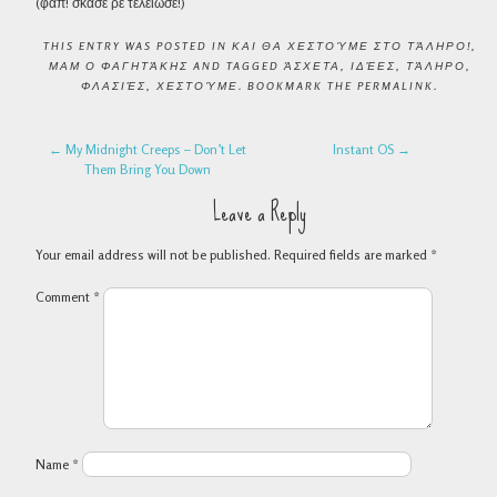
(φάπ! σκάσε ρε τελείωσε!)
THIS ENTRY WAS POSTED IN
ΚΑΙ ΘΑ ΧΕΣΤΟΎΜΕ ΣΤΟ ΤΆΛΗΡΟ!
,
ΜΑΜ Ο ΦΑΓΗΤΆΚΗΣ
AND TAGGED
ΆΣΧΕΤΑ
,
ΙΔΈΕΣ
,
ΤΆΛΗΡΟ
,
ΦΛΑΣΙΈΣ
,
ΧΕΣΤΟΎΜΕ
. BOOKMARK THE
PERMALINK
.
POST NAVIGATION
←
My Midnight Creeps – Don’t Let
Instant OS
→
Them Bring You Down
Leave a Reply
Your email address will not be published.
Required fields are marked
*
Comment
*
Name
*