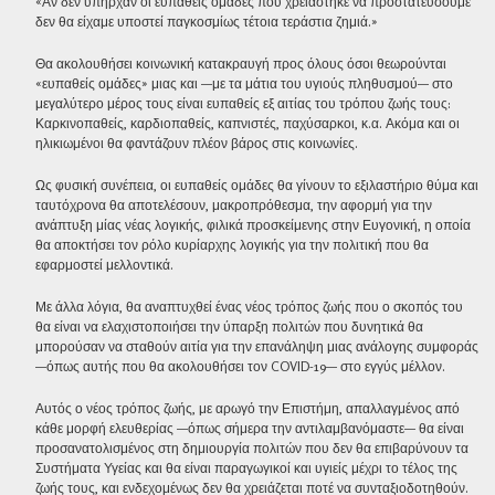
«Αν δεν υπήρχαν οι ευπαθείς ομάδες που χρειάστηκε να προστατεύσουμε
δεν θα είχαμε υποστεί παγκοσμίως τέτοια τεράστια ζημιά.»
Θα ακολουθήσει κοινωνική κατακραυγή προς όλους όσοι θεωρούνται
«ευπαθείς ομάδες» μιας και —με τα μάτια του υγιούς πληθυσμού— στο
μεγαλύτερο μέρος τους είναι ευπαθείς εξ αιτίας του τρόπου ζωής τους:
Καρκινοπαθείς, καρδιοπαθείς, καπνιστές, παχύσαρκοι, κ.α. Ακόμα και οι
ηλικιωμένοι θα φαντάζουν πλέον βάρος στις κοινωνίες.
Ως φυσική συνέπεια, οι ευπαθείς ομάδες θα γίνουν το εξιλαστήριο θύμα και
ταυτόχρονα θα αποτελέσουν, μακροπρόθεσμα, την αφορμή για την
ανάπτυξη μίας νέας λογικής, φιλικά προσκείμενης στην Ευγονική, η οποία
θα αποκτήσει τον ρόλο κυρίαρχης λογικής για την πολιτική που θα
εφαρμοστεί μελλοντικά.
Με άλλα λόγια, θα αναπτυχθεί ένας νέος τρόπος ζωής που ο σκοπός του
θα είναι να ελαχιστοποιήσει την ύπαρξη πολιτών που δυνητικά θα
μπορούσαν να σταθούν αιτία για την επανάληψη μιας ανάλογης συμφοράς
—όπως αυτής που θα ακολουθήσει τον COVID-19— στο εγγύς μέλλον.
Αυτός ο νέος τρόπος ζωής, με αρωγό την Επιστήμη, απαλλαγμένος από
κάθε μορφή ελευθερίας —όπως σήμερα την αντιλαμβανόμαστε— θα είναι
προσανατολισμένος στη δημιουργία πολιτών που δεν θα επιβαρύνουν τα
Συστήματα Υγείας και θα είναι παραγωγικοί και υγιείς μέχρι το τέλος της
ζωής τους, και ενδεχομένως δεν θα χρειάζεται ποτέ να συνταξιοδοτηθούν.