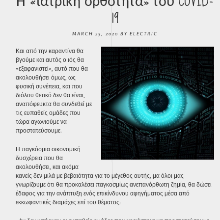
Η «ιατρική ορθότητα» του COVID-
19
MARCH 25, 2020
BY
ELECTRIC
Και από την καραντίνα θα
βγούμε και αυτός ο ιός θα
«εξαφανιστεί», αυτό που θα
ακολουθήσει όμως, ως
φυσική συνέπεια, και που
διόλου θετικό δεν θα είναι,
αναπόφευκτα θα συνδεθεί με
τις ευπαθείς ομάδες που
τώρα αγωνιούμε να
προστατεύσουμε.
Η παγκόσμια οικονομική
δυσχέρεια που θα
ακολουθήσει, και ακόμα
κανείς δεν μιλά με βεβαιότητα για το μέγεθος αυτής, μα όλοι μας
γνωρίζουμε ότι θα προκαλέσει παγκοσμίως ανεπανόρθωτη ζημία, θα δώσει
έδαφος για την ανάπτυξη ενός επικίνδυνου αφηγήματος μέσα από
εκκωφαντικές διαμάχες επί του θέματος: