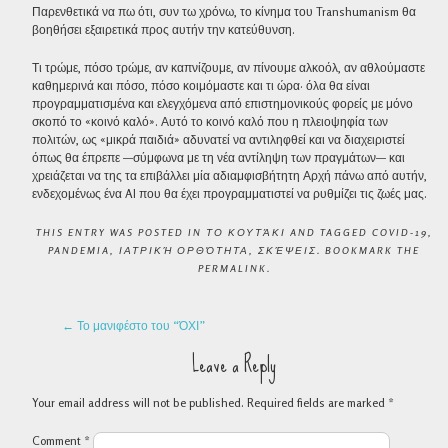
Παρενθετικά να πω ότι, συν τω χρόνω, το κίνημα του Transhumanism θα
βοηθήσει εξαιρετικά προς αυτήν την κατεύθυνση.
Τι τρώμε, πόσο τρώμε, αν καπνίζουμε, αν πίνουμε αλκοόλ, αν αθλούμαστε
καθημερινά και πόσο, πόσο κοιμόμαστε και τι ώρα· όλα θα είναι
προγραμματισμένα και ελεγχόμενα από επιστημονικούς φορείς με μόνο
σκοπό το «κοινό καλό». Αυτό το κοινό καλό που η πλειοψηφία των
πολιτών, ως «μικρά παιδιά» αδυνατεί να αντιληφθεί και να διαχειριστεί
όπως θα έπρεπε —σύμφωνα με τη νέα αντίληψη των πραγμάτων— και
χρειάζεται να της τα επιβάλλει μία αδιαμφισβήτητη Αρχή πάνω από αυτήν,
ενδεχομένως ένα AI που θα έχει προγραμματιστεί να ρυθμίζει τις ζωές μας.
THIS ENTRY WAS POSTED IN
ΤΟ ΚΟΥΤΆΚΙ
AND TAGGED
COVID-19
,
PANDEMIA
,
ΙΑΤΡΙΚΉ ΟΡΘΌΤΗΤΑ
,
ΣΚΈΨΕΙΣ
. BOOKMARK THE
PERMALINK
.
POST NAVIGATION
←
Το μανιφέστο του “ΌΧΙ”
Leave a Reply
Your email address will not be published.
Required fields are marked
*
Comment
*