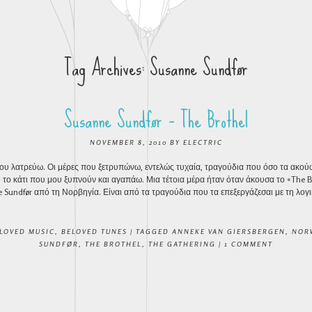
Tag Archives:
Susanne Sundfør
Susanne Sundfør – The Brothel
NOVEMBER 8, 2010
BY
ELECTRIC
 που λατρεύω. Οι μέρες που ξετρυπώνω, εντελώς τυχαία, τραγούδια που όσο τα ακού
το κάτι που μου ξυπνούν και αγαπάω. Μια τέτοια μέρα ήταν όταν άκουσα το «The B
Sundfør από τη Νορβηγία. Είναι από τα τραγούδια που τα επεξεργάζεσαι με τη λογικ
LOVED MUSIC
,
BELOVED TUNES
|
TAGGED
ANNEKE VAN GIERSBERGEN
,
NOR
SUNDFØR
,
THE BROTHEL
,
THE GATHERING
|
1 COMMENT