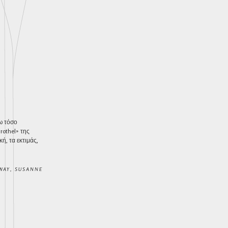
ω τόσο
rothel» της
ή, τα εκτιμάς,
WAY
,
SUSANNE