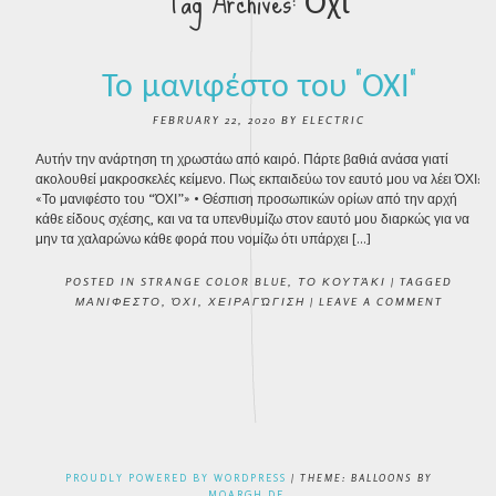
Tag Archives:
Όχι
Το μανιφέστο του “ΌΧΙ”
FEBRUARY 22, 2020
BY
ELECTRIC
Αυτήν την ανάρτηση τη χρωστάω από καιρό. Πάρτε βαθιά ανάσα γιατί
ακολουθεί μακροσκελές κείμενο. Πως εκπαιδεύω τον εαυτό μου να λέει ΌΧΙ:
«Το μανιφέστο του “ΌΧΙ”» • Θέσπιση προσωπικών ορίων από την αρχή
κάθε είδους σχέσης, και να τα υπενθυμίζω στον εαυτό μου διαρκώς για να
μην τα χαλαρώνω κάθε φορά που νομίζω ότι υπάρχει […]
POSTED IN
STRANGE COLOR BLUE
,
ΤΟ ΚΟΥΤΆΚΙ
|
TAGGED
ΜΑΝΙΦΕΣΤΟ
,
ΌΧΙ
,
ΧΕΙΡΑΓΏΓΙΣΗ
|
LEAVE A COMMENT
POST NAVIGATION
PROUDLY POWERED BY WORDPRESS
|
THEME: BALLOONS BY
MOARGH.DE
.