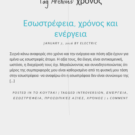
Tag Archives:
χρόνος
Εσωστρέφεια, χρόνος και
ενέργεια
JANUARY 7, 2016
BY
ELECTRIC
Συχνά κάνω αναφορές στο χρόνο και την ενέργεια και πόση αξία έχουν για
εμένα ως εσωστρεφές άτομο. Η αξία τους, θα έλεγα, είναι αντικειμενική,
ωστόσο, η διαχείρισή τους όχι. Μεγαλώνοντας και συνειδητοποιώντας ότι
μέρος της συμπεριφοράς μου είναι καθορισμένο από τη φυσική μου τάση
στην εσωστρέφεια -να αναφέρω ότι η εσωστρέφεια δεν είναι συνώνυμο της
[…]
POSTED IN
ΤΟ ΚΟΥΤΆΚΙ
|
TAGGED
INTROVERSION
,
ΕΝΈΡΓΕΙΑ
,
ΕΣΩΣΤΡΈΦΕΙΑ
,
ΠΡΟΣΩΠΙΚΈΣ ΑΞΊΕΣ
,
ΧΡΌΝΟΣ
|
1 COMMENT
POST NAVIGATION