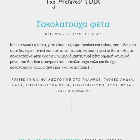
Tag Archives:
τυρί
Σοκολατούχα φέτα
DECEMBER 11, 2008
BY
EDGAR
Και μια bonus φλασιά, γιατί είπαμε έχουμε εγκαίνια και επίσης γιατί εδώ που
είμαι δεν έχω internet και πρέπει να περάσει κάπως η ώρα :p Θα φτιάξουμε
σοκολατούχα φέτα (για να μην ξεχνιόμαστε!) τυρί φέτα δηλαδή κανονικό
μόνο που θα είναι φτιαγμένο απο σοκολατούχο γάλα και θα έχει
σοκολατούχο χρώμα (άντε ρε?!) και κατα πάσα […]
POSTED IN
ΚΑΙ ΘΑ ΧΕΣΤΟΎΜΕ ΣΤΟ ΤΆΛΗΡΟ!
|
TAGGED
ΑΗΔΊΑ
,
ΓΆΛΑ
,
ΣΟΚΟΛΑΤΟΎΧΑ ΦΈΤΑ
,
ΣΟΚΟΛΑΤΟΎΧΟ
,
ΤΥΡΊ
,
ΦΈΤΑ
|
LEAVE A COMMENT
POST NAVIGATION