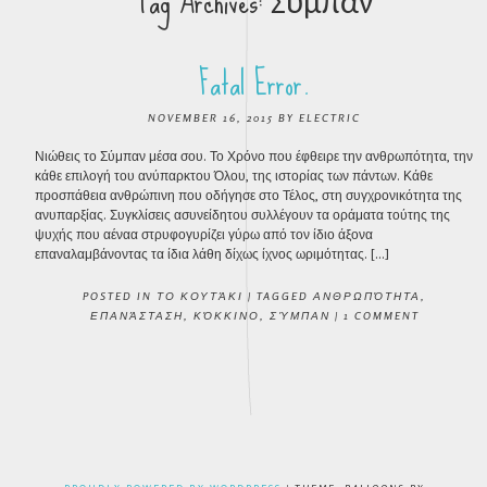
Tag Archives:
Σύμπαν
Fatal Error.
NOVEMBER 16, 2015
BY
ELECTRIC
Νιώθεις το Σύμπαν μέσα σου. Το Χρόνο που έφθειρε την ανθρωπότητα, την
κάθε επιλογή του ανύπαρκτου Όλου, της ιστορίας των πάντων. Κάθε
προσπάθεια ανθρώπινη που οδήγησε στο Τέλος, στη συγχρονικότητα της
ανυπαρξίας. Συγκλίσεις ασυνείδητου συλλέγουν τα οράματα τούτης της
ψυχής που αέναα στρυφογυρίζει γύρω από τον ίδιο άξονα
επαναλαμβάνοντας τα ίδια λάθη δίχως ίχνος ωριμότητας. […]
POSTED IN
ΤΟ ΚΟΥΤΆΚΙ
|
TAGGED
ΑΝΘΡΩΠΌΤΗΤΑ
,
ΕΠΑΝΆΣΤΑΣΗ
,
ΚΌΚΚΙΝΟ
,
ΣΎΜΠΑΝ
|
1 COMMENT
POST NAVIGATION