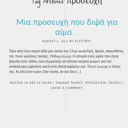
Tag Archives:
προσευχή
Μια προσευχή που διψά για
αίμα…
AUGUST 7, 2010
BY
ELECTRIC
Πριν από λίγο καιρό είδα μια ταινία του Chan-wook Park, ξέρετε, σκηνοθέτης
της πολύ μεγάλης ταινίας, Oldboy (2003). Η ιστορία ενός ιερέα που έγινε
βαμπίρ από λάθος ενώ συμμετείχε σε κάποιο ιατρικό project για την
ανακάλυψη εμβολίου κατά ενός θανατηφόρου ιού. Thirst (2009), ο τίτλος
της. Κι εδώ ένα trailer. Σαν ταινία, αν και δεν […]
POSTED IN
ART IS SHINE
|
TAGGED
THIRST
,
ΠΡΟΣΕΥΧΉ
,
ΤΑΙΝΊΑ
|
LEAVE A COMMENT
POST NAVIGATION