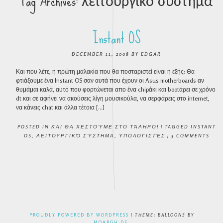
Tag Archives:
λειτουργικό σύστημα
Instant OS
DECEMBER 11, 2008
BY
EDGAR
Και που λέτε, η πρώτη μαλακία που θα ποσταριστεί είναι η εξής: Θα
φτιάξουμε ένα Instant OS σαν αυτά που έχουν οι Asus motherboards αν
θυμάμαι καλά, αυτό που φορτώνεται απο ένα chipάκι και bootάρει σε χρόνο
dt και σε αφήνει να ακούσεις λίγη μουσικούλα, να σερφάρεις στο internet,
να κάνεις chat και άλλα τέτοια […]
POSTED IN
ΚΑΙ ΘΑ ΧΕΣΤΟΎΜΕ ΣΤΟ ΤΆΛΗΡΟ!
|
TAGGED
INSTANT
OS
,
ΛΕΙΤΟΥΡΓΙΚΌ ΣΎΣΤΗΜΑ
,
ΥΠΟΛΟΓΙΣΤΈΣ
|
3 COMMENTS
POST NAVIGATION
PROUDLY POWERED BY WORDPRESS
|
THEME: BALLOONS BY
MOARGH.DE
.