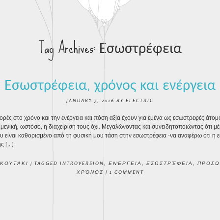
Tag Archives:
Εσωστρέφεια
Εσωστρέφεια, χρόνος και ενέργεια
JANUARY 7, 2016
BY
ELECTRIC
ές στο χρόνο και την ενέργεια και πόση αξία έχουν για εμένα ως εσωστρεφές άτομο
κειμενική, ωστόσο, η διαχείρισή τους όχι. Μεγαλώνοντας και συνειδητοποιώντας ότι μ
 είναι καθορισμένο από τη φυσική μου τάση στην εσωστρέφεια -να αναφέρω ότι η 
ς […]
 ΚΟΥΤΆΚΙ
|
TAGGED
INTROVERSION
,
ΕΝΈΡΓΕΙΑ
,
ΕΣΩΣΤΡΈΦΕΙΑ
,
ΠΡΟΣΩ
ΧΡΌΝΟΣ
|
1 COMMENT