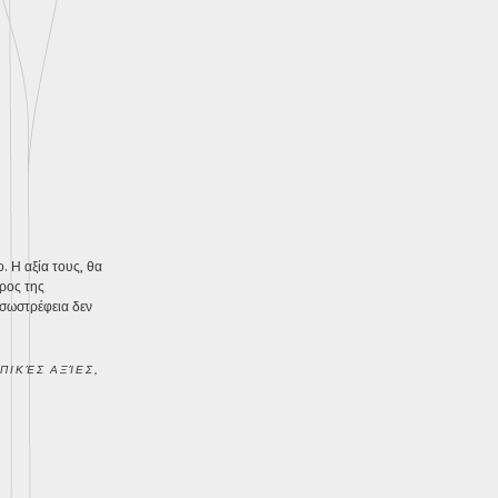
. Η αξία τους, θα
έρος της
εσωστρέφεια δεν
ΠΙΚΈΣ ΑΞΊΕΣ
,