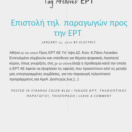
Tag Archives:
ΕΡΤ
Επιστολή τηλ. παραγωγών προς
την ΕΡΤ.
JANUARY 13, 2010
BY
ELECTRIC
Αθήνα 12-01-2010 Προς ΕΡΤ ΑΕ Υπ` όψη ΔΣ. Κοιν. Κ.Πάνο Λουκάκο
Εντεταλμένο σύμβουλο και υπεύθυνο για θέματα ψηφιακής Αγαπητοί
κύριοι, όπως γνωρίζετε, στις 31-12-2009 έληξε η προθεσμία κατά την οποία
η ΕΡΤ ΑΕ όφειλε να εξοφλήσει τις οφειλές που προκύπτουν από τις μεταξύ
μας υπογεγραμμένες συμβάσεις, για την παραγωγή τηλεοπτικού
προγράμματος για ΑμεΑ. Δυστυχώς έως […]
POSTED IN
STRANGE COLOR BLUE
|
TAGGED
ΕΡΤ
,
ΤΗΛΕΟΠΤΙΚΟΊ
ΠΑΡΑΓΩΓΟΊ
,
ΤΗΛΕΌΡΑΣΗ
|
LEAVE A COMMENT
POST NAVIGATION