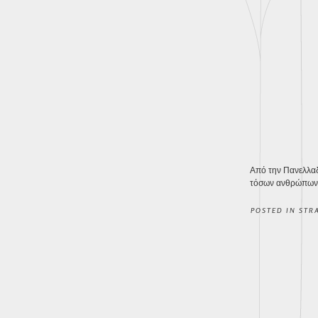
Από την Πανελλαδ
τόσων ανθρώπων
POSTED IN
STR
POST 